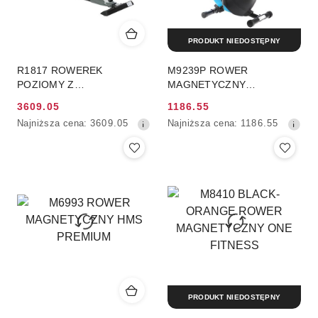
PRODUKT NIEDOSTĘPNY
R1817 ROWEREK
M9239P ROWER
POZIOMY Z
MAGNETYCZNY
GENERATOREM HMS
PROGRAMOWANY HMS
3609.05
1186.55
PREMIUM
PREMIUM
Cena
Cena
Najniższa
Najniższa
Najniższa cena:
3609.05
Najniższa cena:
1186.55
promocyjna:
promocyjna:
cena
cena
z
z
30
30
dni
dni
przed
przed
obniżką
obniżką
PRODUKT NIEDOSTĘPNY