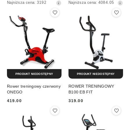
Najniższa
Najniższa
Najniższa cena:
3192
Najniższa cena:
4084.05
PREMIUM
promocyjna:
promocyjna:
cena
cena
z
z
30
30
dni
dni
przed
przed
obniżką
obniżką
PRODUKT NIEDOSTĘPNY
PRODUKT NIEDOSTĘPNY
Rower treningowy czerwony
ROWER TRENINGOWY
ONEGO
B100 EB FIT
419.00
319.00
Cena:
Cena: