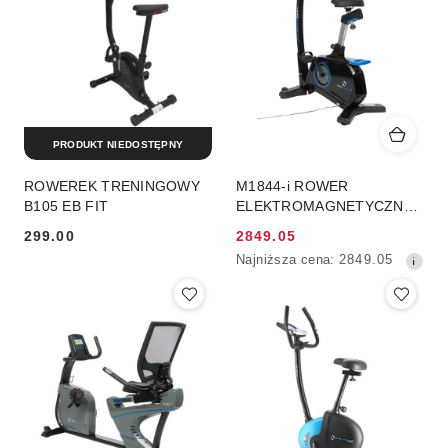
PRODUKT NIEDOSTĘPNY
ROWEREK TRENINGOWY
M1844-i ROWER
B105 EB FIT
ELEKTROMAGNETYCZNY
HMS PREMIUM
299.00
2849.05
Cena:
Cena
Najniższa
Najniższa cena:
2849.05
promocyjna:
cena
z
30
dni
przed
obniżką