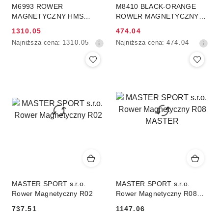
M6993 ROWER
M8410 BLACK-ORANGE
MAGNETYCZNY HMS
ROWER MAGNETYCZNY
PREMIUM
ONE FITNESS
1310.05
474.04
Cena
Cena
Najniższa
Najniższa
Najniższa cena:
1310.05
Najniższa cena:
474.04
promocyjna:
promocyjna:
cena
cena
z
z
30
30
dni
dni
przed
przed
obniżką
obniżką
MASTER SPORT s.r.o.
MASTER SPORT s.r.o.
Rower Magnetyczny R02
Rower Magnetyczny R08
MASTER
737.51
1147.06
Cena:
Cena: