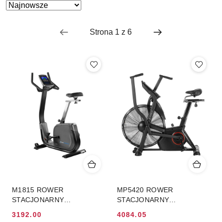
Zastosowano
Sortuj
według
sortowanie:
Najnowsze.
M1815 ROWER
MP5420 ROWER
STACJONARNY
STACJONARNY
MAGNETYCZNY Z
POWIETRZNY
3192.00
4084.05
GENERATOREM HMS
COMMERCIAL HMS
Cena
Cena