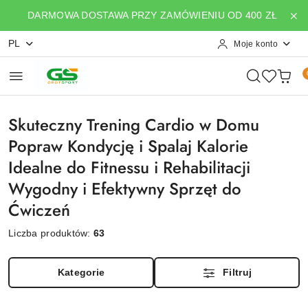
Przejdź do treści głównej
Przejdź do wyszukiwarki
Przejdź do moje konto
Przejdź do menu głównego
Przejdź do stopki
DARMOWA DOSTAWA PRZY ZAMÓWIENIU OD 400 ZŁ
PL
Moje konto
Skuteczny Trening Cardio w Domu
Popraw Kondycję i Spalaj Kalorie
Idealne do Fitnessu i Rehabilitacji
Wygodny i Efektywny Sprzęt do
Ćwiczeń
Liczba produktów:
63
Kategorie
Filtruj