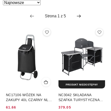
Zastosowano
Sortuj
według
sortowanie:
Najnowsze.
PRODUKT NIEDOSTĘPNY
NC17106 WÓZEK NA
NC3042 SKŁADANA
ZAKUPY 40L CZARNY NLS
SZAFKA TURYSTYCZNA
CAMP
KUCHENNA Z OSŁONĄ
61.66
379.05
NILS CAMP
Cena
Cena