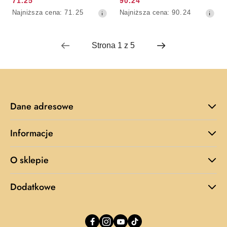
71.25
90.24
Cena
Cena
Najniższa
Najniższa
Najniższa cena:
71.25
Najniższa cena:
90.24
promocyjna:
promocyjna:
cena
cena
z
z
30
30
dni
dni
przed
przed
obniżką
obniżką
Dane adresowe
Informacje
O sklepie
Dodatkowe