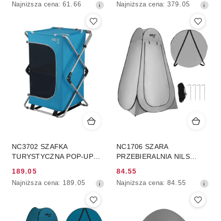
Najniższa
Najniższa
Najniższa cena:
61.66
Najniższa cena:
379.05
promocyjna:
promocyjna:
cena
cena
z
z
30
30
dni
dni
przed
przed
obniżką
obniżką
NC3702 SZAFKA
NC1706 SZARA
TURYSTYCZNA POP-UP
PRZEBIERALNIA NILS
NILS CAMP
CAMP
189.05
84.55
Cena
Cena
Najniższa
Najniższa
Najniższa cena:
189.05
Najniższa cena:
84.55
promocyjna:
promocyjna:
cena
cena
z
z
30
30
dni
dni