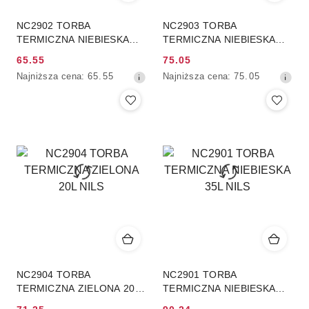
NC2902 TORBA
NC2903 TORBA
TERMICZNA NIEBIESKA
TERMICZNA NIEBIESKA
15L NILS
32L NILS
65.55
75.05
Cena
Cena
Najniższa
Najniższa
Najniższa cena:
65.55
Najniższa cena:
75.05
promocyjna:
promocyjna:
cena
cena
z
z
30
30
dni
dni
przed
przed
obniżką
obniżką
NC2904 TORBA
NC2901 TORBA
TERMICZNA ZIELONA 20L
TERMICZNA NIEBIESKA
NILS
35L NILS