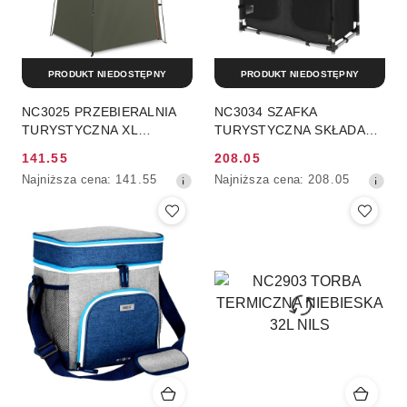
PRODUKT NIEDOSTĘPNY
PRODUKT NIEDOSTĘPNY
NC3025 PRZEBIERALNIA
NC3034 SZAFKA
TURYSTYCZNA XL
TURYSTYCZNA SKŁADANA
ZIELONA NILS CAMP
XL NILS CAMP
141.55
208.05
Cena
Cena
Najniższa
Najniższa
Najniższa cena:
141.55
Najniższa cena:
208.05
promocyjna:
promocyjna:
cena
cena
z
z
30
30
dni
dni
przed
przed
obniżką
obniżką