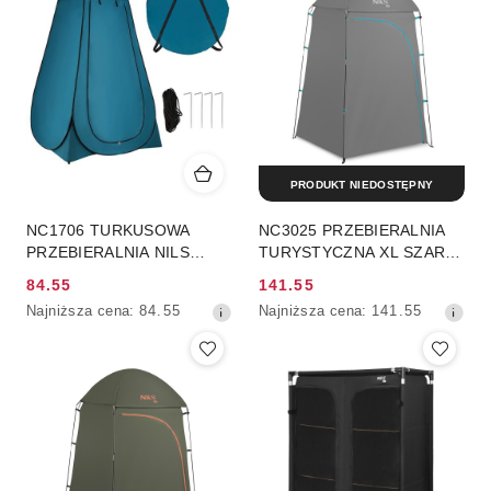
przed
przed
obniżką
obniżką
PRODUKT NIEDOSTĘPNY
NC1706 TURKUSOWA
NC3025 PRZEBIERALNIA
PRZEBIERALNIA NILS
TURYSTYCZNA XL SZARA
CAMP
NILS CAMP
84.55
141.55
Cena
Cena
Najniższa
Najniższa
Najniższa cena:
84.55
Najniższa cena:
141.55
promocyjna:
promocyjna:
cena
cena
z
z
30
30
dni
dni
przed
przed
obniżką
obniżką