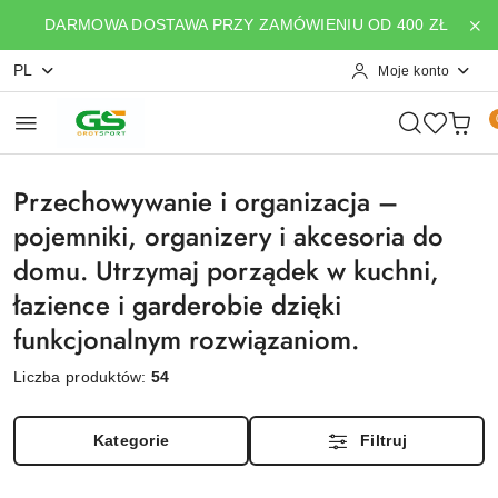
Przejdź do treści głównej
Przejdź do wyszukiwarki
Przejdź do moje konto
Przejdź do menu głównego
Przejdź do stopki
DARMOWA DOSTAWA PRZY ZAMÓWIENIU OD 400 ZŁ
PL
Moje konto
Przechowywanie i organizacja –
pojemniki, organizery i akcesoria do
domu. Utrzymaj porządek w kuchni,
łazience i garderobie dzięki
funkcjonalnym rozwiązaniom.
Liczba produktów:
54
Kategorie
Filtruj