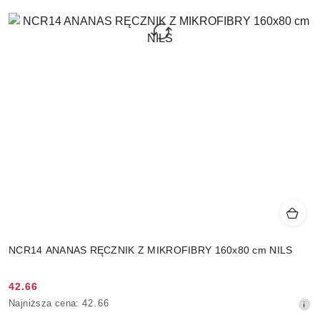
NCR14 ANANAS RĘCZNIK Z MIKROFIBRY 160x80 cm NILS
42.66
Cena
Najniższa
Najniższa cena:
42.66
promocyjna:
cena