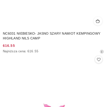
NC6031 NIEBIESKO- JASNO SZARY NAMIOT KEMPINGOWY
HIGHLAND NILS CAMP
616.55
Cena
Najniższa
Najniższa cena:
616.55
promocyjna:
cena
z
30
dni
przed
obniżką