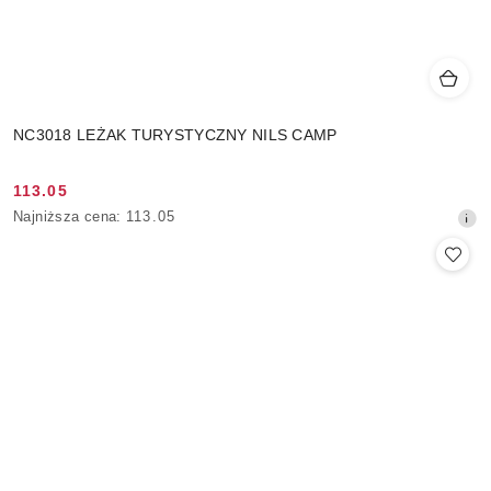
NC3018 LEŻAK TURYSTYCZNY NILS CAMP
113.05
Cena
Najniższa
Najniższa cena:
113.05
promocyjna:
cena
z
30
dni
przed
obniżką