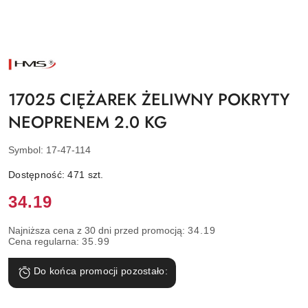
NAZWA
PRODUCENTA:
HMS
17025 CIĘŻAREK ŻELIWNY POKRYTY
NEOPRENEM 2.0 KG
Symbol:
17-47-114
Dostępność:
471
szt.
Cena:
34.19
Najniższa cena z 30 dni przed promocją:
34.19
Cena regularna:
35.99
Do końca promocji pozostało: