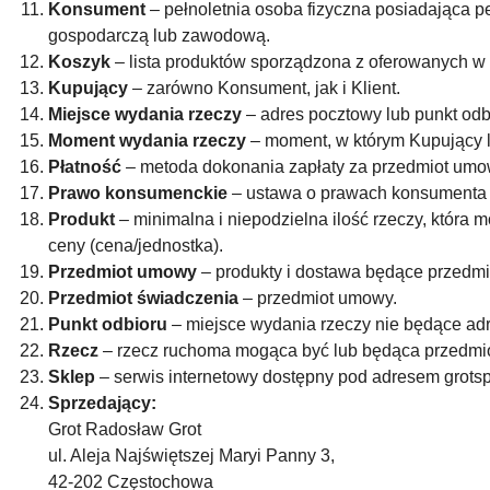
Konsument
– pełnoletnia osoba fizyczna posiadająca 
gospodarczą lub zawodową.
Koszyk
– lista produktów sporządzona z oferowanych w
Kupujący
– zarówno Konsument, jak i Klient.
Miejsce wydania rzeczy
– adres pocztowy lub punkt od
Moment wydania rzeczy
– moment, w którym Kupujący l
Płatność
– metoda dokonania zapłaty za przedmiot umo
Prawo konsumenckie
– ustawa o prawach konsumenta z
Produkt
– minimalna i niepodzielna ilość rzeczy, która
ceny (cena/jednostka).
Przedmiot umowy
– produkty i dostawa będące przedm
Przedmiot świadczenia
– przedmiot umowy.
Punkt odbioru
– miejsce wydania rzeczy nie będące ad
Rzecz
– rzecz ruchoma mogąca być lub będąca przedm
Sklep
– serwis internetowy dostępny pod adresem grotsp
Sprzedający:
Grot Radosław Grot
ul. Aleja Najświętszej Maryi Panny 3,
42-202 Częstochowa