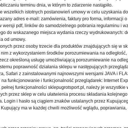
bliczaniu terminu dnia, w którym to zdarzenie nastąpiło.
e wszelkich istotnych postanowień umowy w celu uzyskania dost
any adres e-mail: zamówienia, faktury pro forma, informacji 
w wersji pdf, linków do samodzielnego pobrania regulaminu i 
go do wskazanego miejsca wydania rzeczy wydrukowanych: dow
nia od umowy.
nych przez osoby trzecie dla produktów znajdujących się w sk
 nim z wykorzystaniem środków porozumiewania na odległość, a
rzecz określoną usługę umożliwiającą porozumiewanie na odleg
emu poprawność działania sklepu w następujących przeglądar
a, Safari z zainstalowanymi najnowszymi wersjami JAVA i FLA
a funkcjonowanie i funkcjonalność przeglądarek: Internet Ex
ełnej funkcjonalności sklepugrotsport.pl, należy je wszystkie w
ych przez sklep w celu ułatwienia procesu składania kolejneg
. Login i hasło są ciągiem znaków ustalanych przez Kupująceg
upujący ma w każdej chwili możliwość wglądu, poprawiania, 