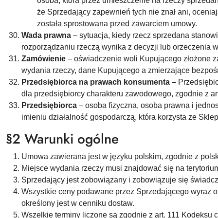
osoba, która przez umieszczenie na rzeczy sprzeda
że Sprzedający zapewnień tych nie znał ani, ocenia
została sprostowana przed zawarciem umowy.
Wada prawna
– sytuacja, kiedy rzecz sprzedana stanowi 
rozporządzaniu rzeczą wynika z decyzji lub orzeczenia 
Zamówienie
– oświadczenie woli Kupującego złożone za 
wydania rzeczy, dane Kupującego a zmierzające bezpo
Przedsiębiorca na prawach konsumenta
– Przedsiębi
dla przedsiębiorcy charakteru zawodowego, zgodnie z art.
Przedsiębiorca
– osoba fizyczna, osoba prawna i jedn
imieniu działalność gospodarczą, która korzysta ze Sklep
§2 Warunki ogólne
Umowa zawierana jest w języku polskim, zgodnie z pols
Miejsce wydania rzeczy musi znajdować się na terytorium
Sprzedający jest zobowiązany i zobowiązuje się świadcz
Wszystkie ceny podawane przez Sprzedającego wyraz one 
określony jest w cenniku dostaw.
Wszelkie terminy liczone są zgodnie z art. 111 Kodeksu 