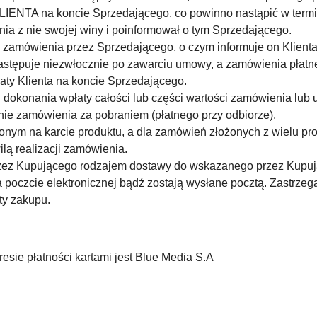
IENTA na koncie Sprzedającego, co powinno nastąpić w termi
ia z nie swojej winy i poinformował o tym Sprzedającego.
a zamówienia przez Sprzedającego, o czym informuje on Klient
następuje niezwłocznie po zawarciu umowy, a zamówienia płat
aty Klienta na koncie Sprzedającego.
dokonania wpłaty całości lub części wartości zamówienia lub u
ie zamówienia za pobraniem (płatnego przy odbiorze).
onym na karcie produktu, a dla zamówień złożonych z wielu pr
lą realizacji zamówienia.
zez Kupującego rodzajem dostawy do wskazanego przez Kupują
a poczcie elektronicznej bądź zostają wysłane pocztą. Zastrz
ty zakupu.
sie płatności kartami jest Blue Media S.A