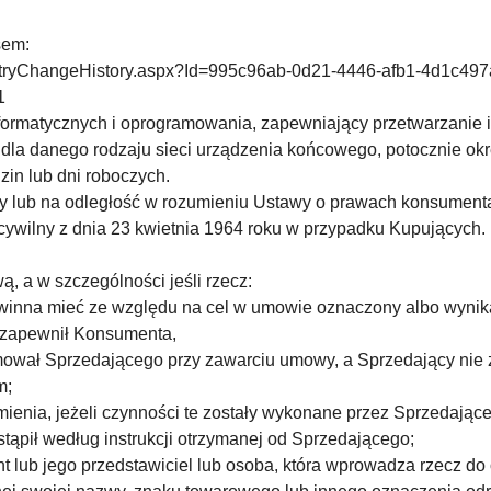
sem:
/EntryChangeHistory.aspx?Id=995c96ab-0d21-4446-afb1-4d1c49
1
ormatycznych i oprogramowania, zapewniający przetwarzanie i
dla danego rodzaju sieci urządzenia końcowego, potocznie okr
zin lub dni roboczych.
y lub na odległość w rozumieniu Ustawy o prawach konsument
ywilny z dnia 23 kwietnia 1964 roku w przypadku Kupujących.
, a w szczególności jeśli rzecz:
owinna mieć ze względu na cel w umowie oznaczony albo wynika
y zapewnił Konsumenta,
mował Sprzedającego przy zawarciu umowy, a Sprzedający nie zg
m;
ienia, jeżeli czynności te zostały wykonane przez Sprzedające
tąpił według instrukcji otrzymanej od Sprzedającego;
t lub jego przedstawiciel lub osoba, która wprowadza rzecz do 