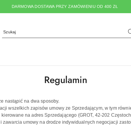
DARMOWA DOSTAWA PRZY ZAMÓWIENIU OD 400 ZŁ
Regulamin
 nastąpić na dwa sposoby.
cji wszelkich zapisów umowy ze Sprzedającym, w tym równie
i kierowane na adres Sprzedającego (GROT, 42-202 Częstocho
 zawarcia umowy na drodze indywidualnych negocjacji zasto