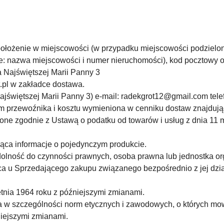
, położenie w miejscowości (w przypadku miejscowości podzielon
ce: nazwa miejscowości i numer nieruchomości), kod pocztowy 
Najświętszej Marii Panny 3
t.pl w zakładce dostawa.
jświętszej Marii Panny 3) e
-mail: radekgrot12@gmail.com tele
iem przewoźnika i kosztu wymieniona w cenniku dostaw znajdu
ione zgodnie z Ustawą o podatku od towarów i usług z dnia 11 
ąca informacje o pojedynczym produkcie.
zdolność do czynności prawnych, osoba prawna lub jednostka o
a u Sprzedającego zakupu związanego bezpośrednio z jej dzi
tnia 1964 roku z późniejszymi zmianami.
a w szczególności norm etycznych i zawodowych, o których mow
niejszymi zmianami.