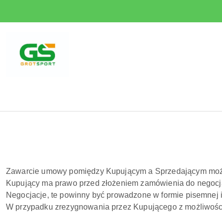
Przejdź do treści głównej
Przejdź do wyszukiwarki
Przejdź do moje konto
Przejdź do menu głównego
Przejdź do stopki
Zawarcie umowy pomiędzy Kupującym a Sprzedającym może
Kupujący ma prawo przed złożeniem zamówienia do negocja
Negocjacje, te powinny być prowadzone w formie pisemnej 
W przypadku zrezygnowania przez Kupującego z możliwości