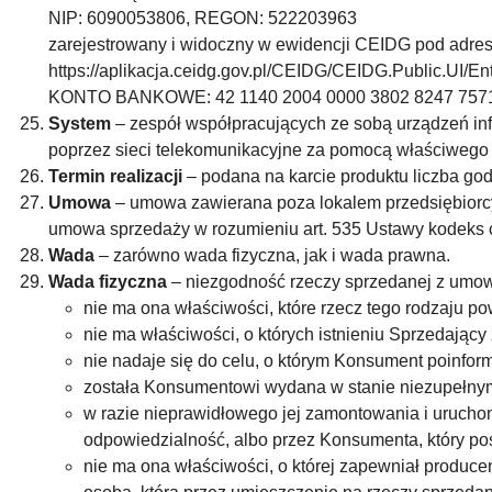
NIP: 6090053806, REGON: 522203963
zarejestrowany i widoczny w ewidencji CEIDG pod adre
https://aplikacja.ceidg.gov.pl/CEIDG/CEIDG.Public.UI
KONTO BANKOWE: 42 1140 2004 0000 3802 8247 757
System
– zespół współpracujących ze sobą urządzeń inf
poprzez sieci telekomunikacyjne za pomocą właściwego 
Termin realizacji
– podana na karcie produktu liczba god
Umowa
– umowa zawierana poza lokalem przedsiębiorc
umowa sprzedaży w rozumieniu art. 535 Ustawy kodeks c
Wada
– zarówno wada fizyczna, jak i wada prawna.
Wada fizyczna
– niezgodność rzeczy sprzedanej z umową
nie ma ona właściwości, które rzecz tego rodzaju p
nie ma właściwości, o których istnieniu Sprzedając
nie nadaje się do celu, o którym Konsument poinfor
została Konsumentowi wydana w stanie niezupełny
w razie nieprawidłowego jej zamontowania i uruchom
odpowiedzialność, albo przez Konsumenta, który pos
nie ma ona właściwości, o której zapewniał producen