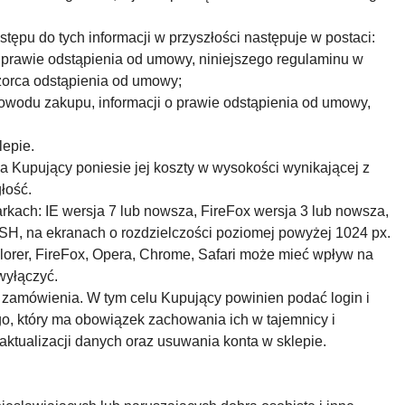
ępu do tych informacji w przyszłości następuje w postaci:
o prawie odstąpienia od umowy, niniejszego regulaminu w
wzorca odstąpienia od umowy;
odu zakupu, informacji o prawie odstąpienia od umowy,
lepie.
 Kupujący poniesie jej koszty w wysokości wynikającej z
łość.
kach: IE wersja 7 lub nowsza, FireFox wersja 3 lub nowsza,
SH, na ekranach o rozdzielczości poziomej powyżej 1024 px.
plorer, FireFox, Opera, Chrome, Safari może mieć wpływ na
yłączyć.
o zamówienia. W tym celu Kupujący powinien podać login i
o, który ma obowiązek zachowania ich w tajemnicy i
aktualizacji danych oraz usuwania konta w sklepie.