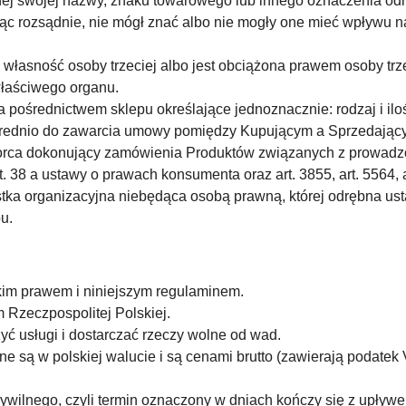
nej swojej nazwy, znaku towarowego lub innego oznaczenia odr
jąc rozsądnie, nie mógł znać albo nie mogły one mieć wpływu 
własność osoby trzeciej albo jest obciążona prawem osoby trzec
właściwego organu.
pośrednictwem sklepu określające jednoznacznie: rodzaj i iloś
średnio do zawarcia umowy pomiędzy Kupującym a Sprzedając
orca dokonujący zamówienia Produktów związanych z prowadzon
 38 a ustawy o prawach konsumenta oraz art. 3855, art. 5564, a
ostka organizacyjna niebędąca osobą prawną, której odrębna 
u.
kim prawem i niniejszym regulaminem.
 Rzeczpospolitej Polskiej.
yć usługi i dostarczać rzeczy wolne od wad.
są w polskiej walucie i są cenami brutto (zawierają podatek
cywilnego, czyli termin oznaczony w dniach kończy się z upływ