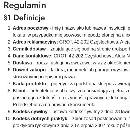
Regulamin
§1 Definicje
Adres pocztowy
- imię i nazwisko lub nazwa instytucji
lokalu; w przypadku miejscowości niepodzielonej na uli
Adres reklamacyjny:
GROT, 42-202 Częstochowa, Aleja 
Cennik dostaw
– znajdujące się pod na stronie grotspor
Dane kontaktowe:
GROT, 42-202 Częstochowa, Aleja Na
Dostawa
– rodzaj usługi przewozowej wraz z określen
Dowód zakupu
– faktura, rachunek lub paragon wystaw
stosownymi przepisami prawa.
Karta produktu
– pojedyncza podstrona sklepu zawieraj
Klient
– pełnoletnia osoba fizyczna posiadająca pełną 
posiadająca zdolność do czynności prawnych, dokonując
Przedsiębiorca na prawach konsumenta.
Kodeks cywilny
– ustawa kodeks cywilny z dnia 23 kwie
Kodeks dobrych praktyk
– zbiór zasad postępowania, 
praktykom rynkowym z dnia 23 sierpnia 2007 roku z póź