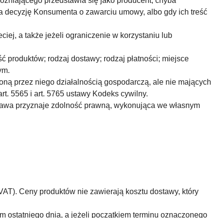
óżniającego przedstawia się jako producent, chyba
na decyzję Konsumenta o zawarciu umowy, albo gdy ich treść
iej, a także jeżeli ograniczenie w korzystaniu lub
ć produktów; rodzaj dostawy; rodzaj płatności; miejsce
ym.
ą przez niego działalnością gospodarczą, ale nie mających
rt. 5565 i art. 5765 ustawy Kodeks cywilny.
ustawa przyznaje zdolność prawną, wykonująca we własnym
 VAT). Ceny produktów nie zawierają kosztu dostawy, który
em ostatniego dnia, a jeżeli początkiem terminu oznaczonego