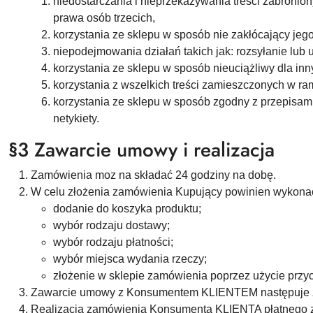
niedostarczania i nieprzekazywania treści zabronion
prawa osób trzecich,
korzystania ze sklepu w sposób nie zakłócający je
niepodejmowania działań takich jak: rozsyłanie lub
korzystania ze sklepu w sposób nieuciążliwy dla in
korzystania z wszelkich treści zamieszczonych w ra
korzystania ze sklepu w sposób zgodny z przepisam
netykiety.
§3 Zawarcie umowy i realizacja
Zamówienia moz na składać 24 godziny na dobę.
W celu złożenia zamówienia Kupujący powinien wykonać 
dodanie do koszyka produktu;
wybór rodzaju dostawy;
wybór rodzaju płatności;
wybór miejsca wydania rzeczy;
złożenie w sklepie zamówienia poprzez użycie przy
Zawarcie umowy z Konsumentem KLIENTEM następuje z 
Realizacja zamówienia Konsumenta KLIENTA płatnego z