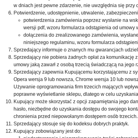
w dniach jest pewne zdarzenie, nie uwzględnia się przy o
Potwierdzenie, udostępnienie, utrwalenie, zabezpieczeni
potwierdzenia zamówienia poprzez wysłanie na wskaz
wersji pdf, wzoru formularza odstąpienia od umowy 
dołączenia do zrealizowanego zamówienia, wysłane
niniejszego regulaminu, wzoru formularza odstąpie
Sprzedający informuje o znanych mu gwarancjach udzielo
Sprzedający nie pobiera żadnych opłat za komunikację z
umowy jaką zawarł z osobą trzecią świadczącą na jego 
Sprzedający zapewnia Kupującemu korzystającemu z syst
Opera wersja 9 lub nowsza, Chrome wersja 10 lub nowsz
Używanie oprogramowania firm trzecich mających wpływ n
poprawne wyświetlanie sklepu, dlatego w celu uzyskania p
Kupujący może skorzystać z opcji zapamiętania jego dan
hasło, niezbędne do uzyskania dostępu do swojego konta
chronienia przed niepowołanym dostępem osób trzecich. K
Sprzedający stosuje się do kodeksu dobrych praktyk.
Kupujący zobowiązany jest do: