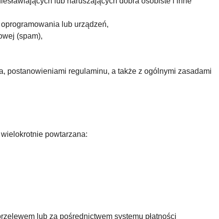
niesławiających lub naruszających dobra osobiste i inne
o oprogramowania lub urządzeń,
owej (spam),
wa, postanowieniami regulaminu, a także z ogólnymi zasadami
wielokrotnie powtarzana:
przelewem lub za pośrednictwem systemu płatności