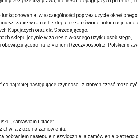
ych przez przepisy prawa, np. treści propagujących przemoc, z
go funkcjonowania, w szczególności poprzez użycie określoneg
 umieszczanie w ramach sklepu niezamówionej informacji handl
nych Kupujących oraz dla Sprzedającego,
mach sklepu jedynie w zakresie własnego użytku osobistego,
i obowiązującego na terytorium Rzeczypospolitej Polskiej pra
co najmniej następujące czynności, z których część może być 
cisku „Zamawiam i płacę”.
chwilą złozenia zamówienia.
a pobraniem następuje niezwłocznie, a zamówienia płatnego 