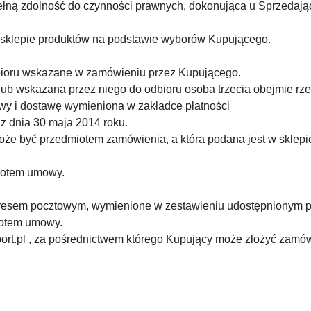
pełną zdolność do czynności prawnych, dokonująca u Sprzedają
 sklepie produktów na podstawie wyborów Kupującego.
bioru wskazane w zamówieniu przez Kupującego.
ub wskazana przez niego do odbioru osoba trzecia obejmie rze
wy i dostawę wymieniona w zakładce płatności
 dnia 30 maja 2014 roku.
 może być przedmiotem zamówienia, a która podana jest w sklepi
iotem umowy.
resem pocztowym, wymienione w zestawieniu udostępnionym p
iotem umowy.
ort.pl , za pośrednictwem którego Kupujący może złożyć zamów