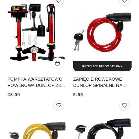
PRODUKT NIEDOSTĘPNY
POMPKA WARSZTATOWO
ZAPIĘCIE ROWEROWE
ROWEROWA DUNLOP 230
DUNLOP SPIRALNE NA
PSI (16Bar) Z
KLUCZ 0,6x90CM
48.00
9.99
MANOMETREM
CZERWONE DUNLOP
Cena:
Cena:
CZERWONY