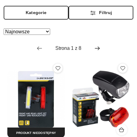
Kategorie
Filtruj
Zastosowano
Sortuj
według
sortowanie:
Najnowsze.
PRODUKT NIEDOSTĘPNY