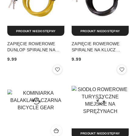
PRODUKT NIEDOSTĘPNY
PRODUKT NIEDOSTĘPNY
ZAPIĘCIE ROWEROWE
ZAPIĘCIE ROWEROWE
DUNLOP SPIRALNE NA
SPIRALNE NA KLUCZ
KLUCZ 0,6x90CM ŻÓŁTE
0,6x90CM CZARNE
9.99
9.99
DUNLOP
DUNLOP
Cena:
Cena:
PRODUKT NIEDOSTĘPNY