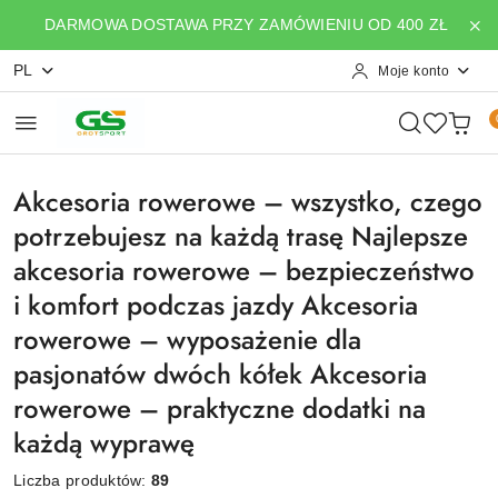
Przejdź do treści głównej
Przejdź do wyszukiwarki
Przejdź do moje konto
Przejdź do menu głównego
Przejdź do stopki
DARMOWA DOSTAWA PRZY ZAMÓWIENIU OD 400 ZŁ
PL
Moje konto
Akcesoria rowerowe – wszystko, czego
potrzebujesz na każdą trasę Najlepsze
akcesoria rowerowe – bezpieczeństwo
i komfort podczas jazdy Akcesoria
rowerowe – wyposażenie dla
pasjonatów dwóch kółek Akcesoria
rowerowe – praktyczne dodatki na
każdą wyprawę
Liczba produktów:
89