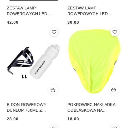
ZESTAW LAMP
ZESTAW LAMP
ROWEROWYCH LED
ROWEROWYCH LED
PRZÓD I TYŁ BLACK
PRZÓD TYŁ DUNLOP
42.00
30.00
DUNLOP
Cena:
Cena:
BIDON ROWEROWY
POKROWIEC NAKŁADKA
DUNLOP 750ML Z
ODBLASKOWA NA
KOSZYKIEM BIAŁY
SIODEŁKO
28.00
18.00
WODOODPORNA
Cena:
Cena:
260x230MM DUNLOP