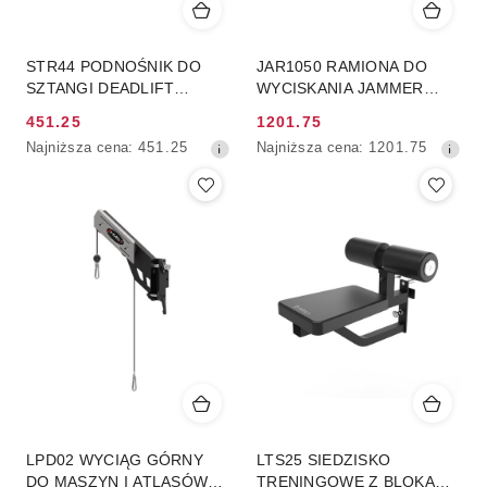
STR44 PODNOŚNIK DO
JAR1050 RAMIONA DO
SZTANGI DEADLIFT
WYCISKANIA JAMMER
BARBELL JACK
ARMS HMS
451.25
1201.75
COMMERCIAL HMS
Cena
Cena
Najniższa
Najniższa
Najniższa cena:
451.25
Najniższa cena:
1201.75
promocyjna:
promocyjna:
cena
cena
z
z
30
30
dni
dni
przed
przed
obniżką
obniżką
LPD02 WYCIĄG GÓRNY
LTS25 SIEDZISKO
DO MASZYN I ATLASÓW
TRENINGOWE Z BLOKADĄ