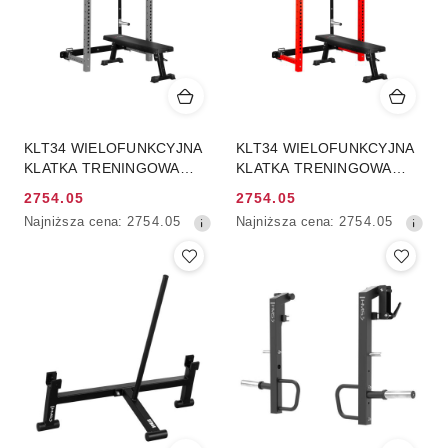
KLT34 WIELOFUNKCYJNA
KLT34 WIELOFUNKCYJNA
KLATKA TRENINGOWA
KLATKA TRENINGOWA
SKŁADANA GREY HMS
SKŁADANA RED HMS
2754.05
2754.05
Cena
Cena
Najniższa
Najniższa
Najniższa cena:
2754.05
Najniższa cena:
2754.05
promocyjna:
promocyjna:
cena
cena
z
z
30
30
dni
dni
przed
przed
obniżką
obniżką