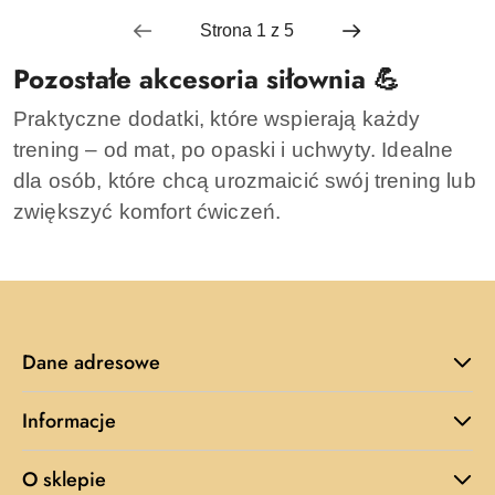
30
30
dni
dni
przed
przed
Pozostałe akcesoria siłownia 💪
obniżką
obniżką
Praktyczne dodatki, które wspierają każdy
trening – od mat, po opaski i uchwyty. Idealne
dla osób, które chcą urozmaicić swój trening lub
zwiększyć komfort ćwiczeń.
Dane adresowe
Informacje
O sklepie