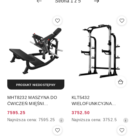
PRODUKT NIEDOSTĘPNY
MHT8232 MASZYNA DO
KLT5432
ĆWICZEŃ MIĘŚNI
WIELOFUNKCYJNA
POŚLADKÓW HIP THRUST
KLATKA TRENINGOWA
7595.25
3752.50
Z WOLNYM CIĘŻAREM
SEMI COMMERCIAL HMS
Cena
Cena
Najniższa
Najniższa
Najniższa cena:
7595.25
Najniższa cena:
3752.5
COMMERCIAL HMS
promocyjna:
promocyjna:
cena
cena
z
z
30
30