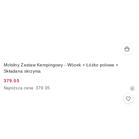
Mobilny Zestaw Kempingowy - Wózek + Łóżko polowe +
Składana skrzynia
379.05
Cena
Najniższa
Najniższa cena:
379.05
promocyjna:
cena
z
30
dni
przed
obniżką