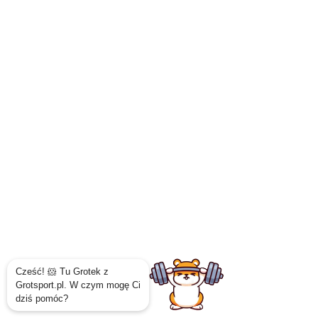
Excellent Electrics
Excellent Houseware
FairyWill
FC Barcelona
FOX 40
Free & Easy