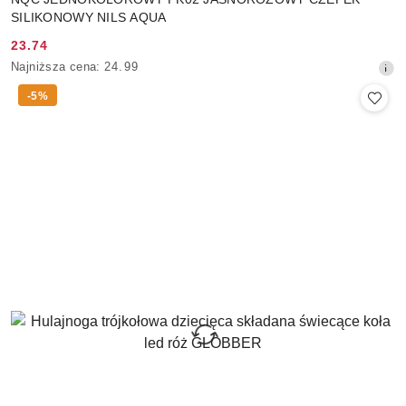
SILIKONOWY NILS AQUA
23.74
Cena
Najniższa
Najniższa cena:
24.99
promocyjna:
cena
-5%
z
30
dni
przed
obniżką