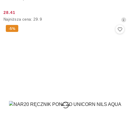
28.41
Cena
Najniższa
Najniższa cena:
29.9
promocyjna:
cena
-5%
z
30
dni
przed
obniżką