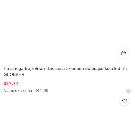
Hulajnoga trójkołowa dziecięca składana świecące koła led róż
GLOBBER
327.74
Cena
Najniższa
Najniższa cena:
344.99
promocyjna:
cena
z
30
dni
przed
obniżką