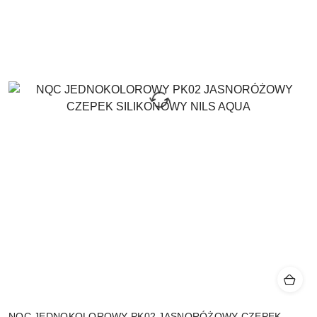
NQC JEDNOKOLOROWY PK02 JASNORÓŻOWY CZEPEK