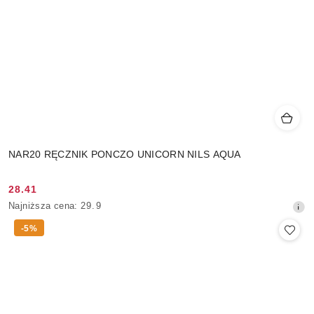
NAR20 RĘCZNIK PONCZO UNICORN NILS AQUA
28.41
Cena
Najniższa
Najniższa cena:
29.9
promocyjna:
cena
-5%
z
30
dni
przed
obniżką