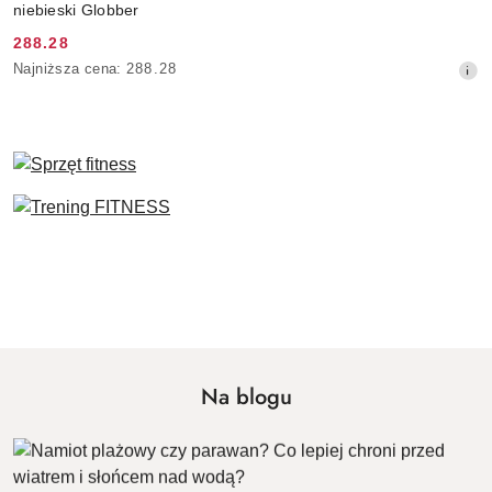
niebieski Globber
288.28
Cena
Najniższa
Najniższa cena:
288.28
promocyjna:
cena
z
30
dni
przed
obniżką
Pomiń karuzelę produktów
Na blogu