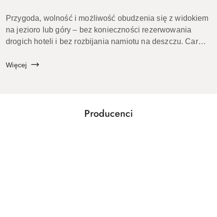
Przygoda, wolność i możliwość obudzenia się z widokiem
na jezioro lub góry – bez konieczności rezerwowania
drogich hoteli i bez rozbijania namiotu na deszczu. Car
camping, czyli spanie oraz podróżowanie samochodem,
podbija serca miłośn...
Więcej
Producenci
Pomiń karuzelę producentów
ACME