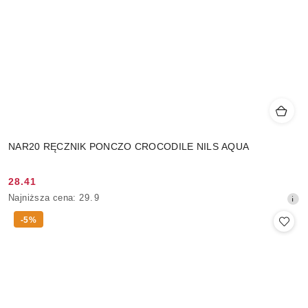
NAR20 RĘCZNIK PONCZO CROCODILE NILS AQUA
28.41
Cena
Najniższa
Najniższa cena:
29.9
promocyjna:
cena
-5%
z
30
dni
przed
obniżką