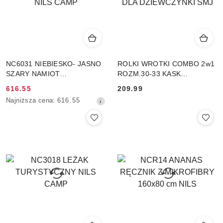
NC6031 NIEBIESKO- JASNO
ROLKI WROTKI COMBO 2w1
SZARY NAMIOT
ROZM.30-33 KASK
KEMPINGOWY HIGHLAND
OCHRANIACZE PLECAK DLA
Cena
616.55
Cena:
209.99
NILS CAMP
DZIEWCZYNKI SMJ
Najniższa
promocyjna:
Najniższa cena:
616.55
cena
z
30
dni
przed
obniżką