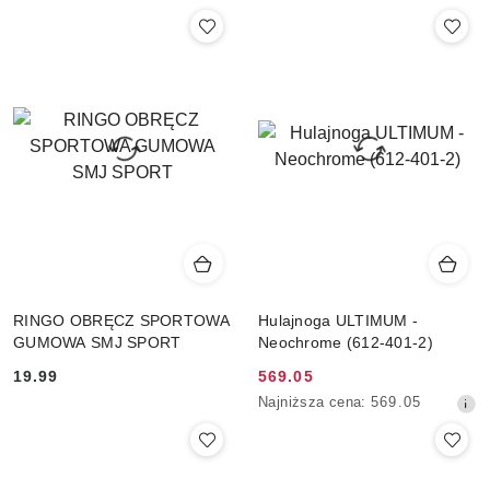
RINGO OBRĘCZ SPORTOWA
Hulajnoga ULTIMUM -
GUMOWA SMJ SPORT
Neochrome (612-401-2)
Cena:
19.99
Cena
569.05
Najniższa
promocyjna:
Najniższa cena:
569.05
cena
z
30
dni