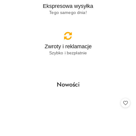
Ekspresowa wysyłka
Tego samego dnia!
Zwroty i reklamacje
Szybko i bezpłatnie
Produkty
Nowości
Pomiń karuzelę produktów
o
statusie: