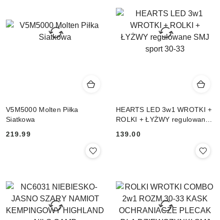
przed
obniżką
V5M5000 Molten Piłka
HEARTS LED 3w1 WROTKI +
Siatkowa
ROLKI + ŁYŻWY regulowane
SMJ sport 30-33
Cena:
219.99
Cena:
139.00