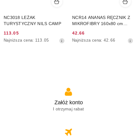
NC3018 LEŻAK
NCR14 ANANAS RĘCZNIK Z
TURYSTYCZNY NILS CAMP
MIKROFIBRY 160x80 cm
NILS
Cena
113.05
Cena
42.66
Najniższa
Najniższa
promocyjna:
Najniższa cena:
113.05
promocyjna:
Najniższa cena:
42.66
cena
cena
z
z
30
30
dni
dni
przed
przed
obniżką
obniżką
Załóż konto
I otrzymaj rabat