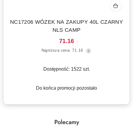
NC17206 WÓZEK NA ZAKUPY 40L CZARNY
NLS CAMP
71.16
Cena
Najniższa
Najniższa cena:
71.16
promocyjna:
cena
z
30
Dostępność:
1522
szt.
dni
przed
obniżką
Do końca promocji pozostało
Polecamy