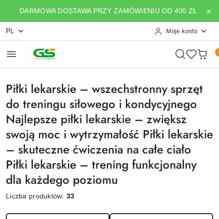
Przejdź do treści głównej
Przejdź do wyszukiwarki
Przejdź do moje konto
Przejdź do menu głównego
Przejdź do stopki
DARMOWA DOSTAWA PRZY ZAMÓWIENIU OD 400 ZŁ
PL
Moje konto
Piłki lekarskie – wszechstronny sprzęt
do treningu siłowego i kondycyjnego
Najlepsze piłki lekarskie – zwiększ
swoją moc i wytrzymałość Piłki lekarskie
– skuteczne ćwiczenia na całe ciało
Piłki lekarskie – trening funkcjonalny
dla każdego poziomu
Liczba produktów:
33