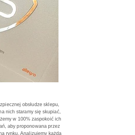
zpiecznej obsłudze sklepu,
na nich staramy się skupiać,
 możemy w 100% zaspokoić ich
rań, aby proponowana przez
 na rynku. Analizujemy każdą