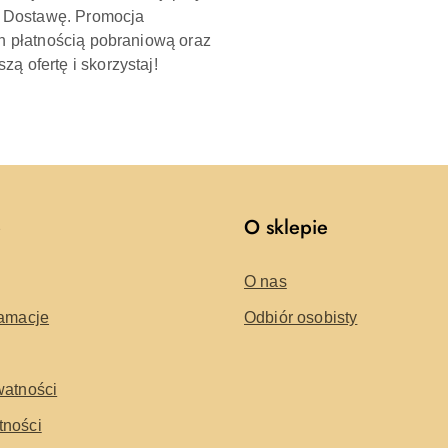
 Dostawę. Promocja
ch płatnością pobraniową oraz
ą ofertę i skorzystaj!
e
O sklepie
O nas
lamacje
Odbiór osobisty
watności
tności