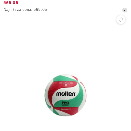
569.05
Cena
Najniższa
Najniższa cena:
569.05
promocyjna:
cena
z
30
dni
przed
obniżką