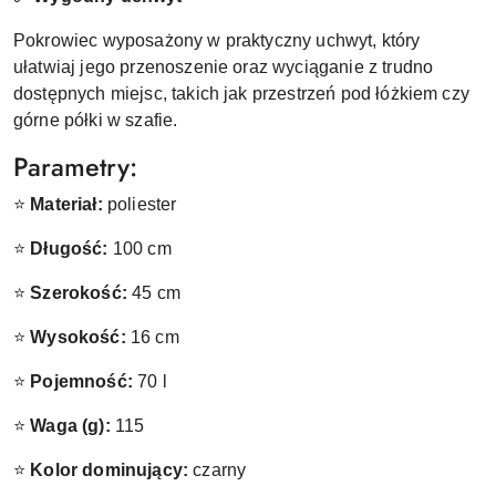
Pokrowiec wyposażony w praktyczny uchwyt, który
ułatwiaj jego przenoszenie oraz wyciąganie z trudno
dostępnych miejsc, takich jak przestrzeń pod łóżkiem czy
górne półki w szafie.
Parametry:
⭐
Materiał:
poliester
⭐
Długość:
100 cm
⭐
Szerokość:
45 cm
⭐
Wysokość:
16 cm
⭐
Pojemność:
70 l
⭐
Waga (g):
115
⭐
Kolor dominujący:
czarny