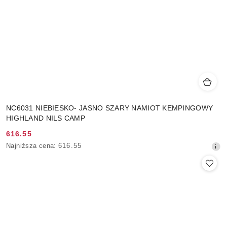
NC6031 NIEBIESKO- JASNO SZARY NAMIOT KEMPINGOWY
HIGHLAND NILS CAMP
616.55
Cena
Najniższa
Najniższa cena:
616.55
promocyjna:
cena
z
30
dni
przed
obniżką