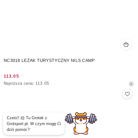
NC3018 LEŻAK TURYSTYCZNY NILS CAMP
113.05
Cena
Najniższa
Najniższa cena:
113.05
promocyjna:
cena
z
30
dni
przed
obniżką