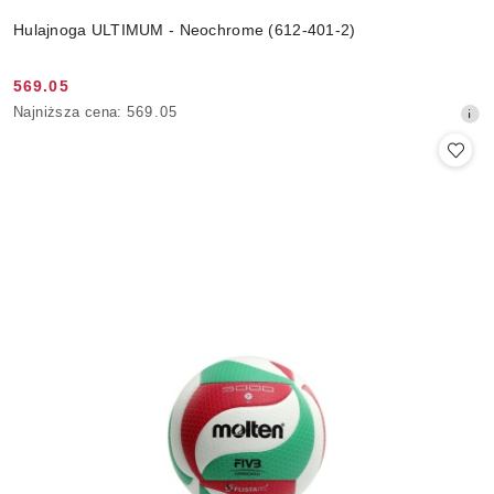
Hulajnoga ULTIMUM - Neochrome (612-401-2)
569.05
Cena
Najniższa
Najniższa cena:
569.05
promocyjna:
cena
z
30
dni
przed
obniżką