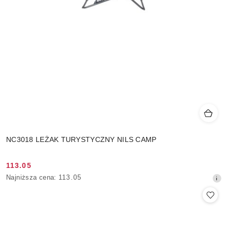
NC3018 LEŻAK TURYSTYCZNY NILS CAMP
113.05
Cena
Najniższa
Najniższa cena:
113.05
promocyjna:
cena
z
30
dni
przed