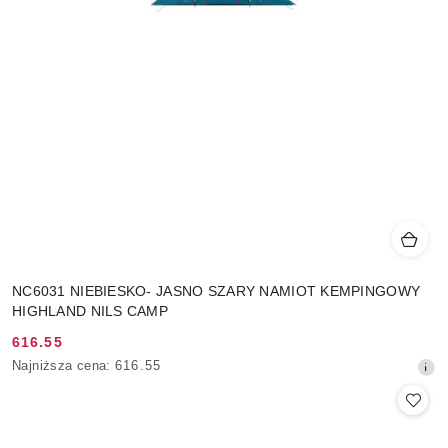
NC6031 NIEBIESKO- JASNO SZARY NAMIOT KEMPINGOWY
HIGHLAND NILS CAMP
616.55
Cena
Najniższa
Najniższa cena:
616.55
promocyjna:
cena
z
30
dni