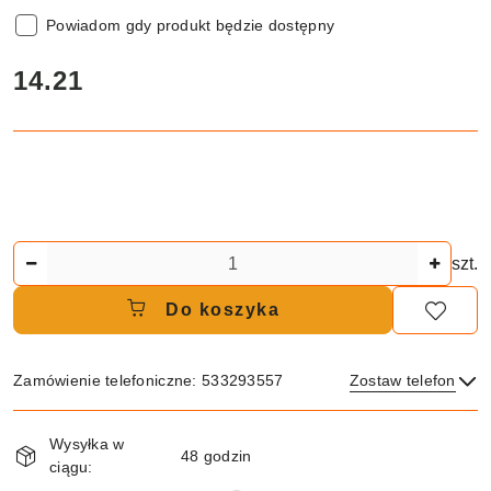
Powiadom gdy produkt będzie dostępny
cena:
14.21
Ilość
szt.
Do koszyka
Zamówienie telefoniczne: 533293557
Zostaw telefon
Dostępność
Wysyłka w
i
48 godzin
ciągu:
dostawa
Wyślij