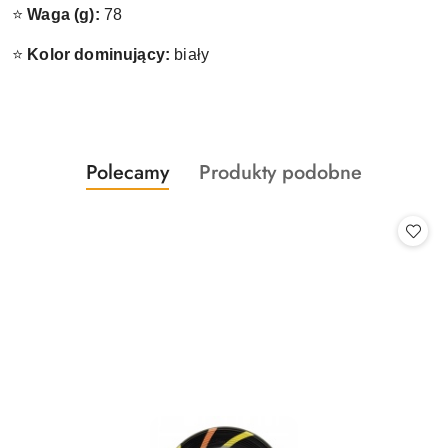
⭐
Waga (g):
78
⭐
Kolor dominujący:
biały
Produkty
Produkty
Polecamy
Produkty podobne
Pomiń karuzelę produktów
o
o
statusie:
statusie: