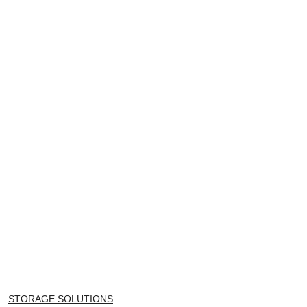
NAZWA
STORAGE SOLUTIONS
PRODUCENTA: