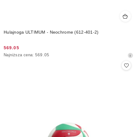
Hulajnoga ULTIMUM - Neochrome (612-401-2)
569.05
Cena
Najniższa
Najniższa cena:
569.05
promocyjna:
cena
z
30
dni
przed
obniżką