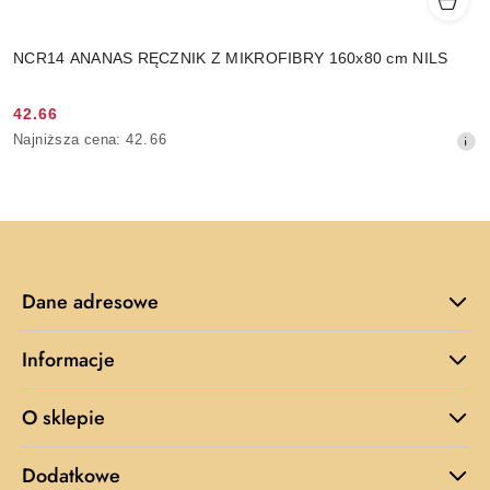
NCR14 ANANAS RĘCZNIK Z MIKROFIBRY 160x80 cm NILS
42.66
Cena
Najniższa
Najniższa cena:
42.66
promocyjna:
cena
z
30
dni
przed
obniżką
Dane adresowe
Informacje
O sklepie
Dodatkowe