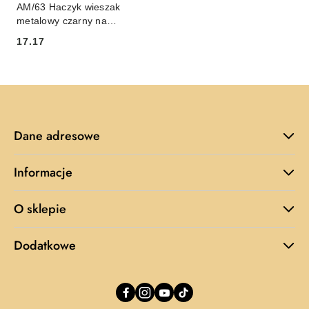
AM/63 Haczyk wieszak
metalowy czarny na
przyssawkę podwójny
17.17
6,5x5,5x10 cm
Cena:
Dane adresowe
Informacje
O sklepie
Dodatkowe