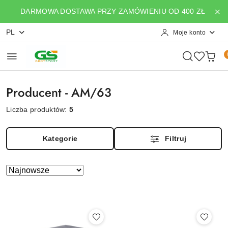
Przejdź do treści głównej
Przejdź do wyszukiwarki
Przejdź do moje konto
Przejdź do menu głównego
Przejdź do stopki
DARMOWA DOSTAWA PRZY ZAMÓWIENIU OD 400 ZŁ
PL
Moje konto
Producent - AM/63
Liczba produktów:
5
Kategorie
Filtruj
Zastosowano
Sortuj
według
sortowanie:
Najnowsze.