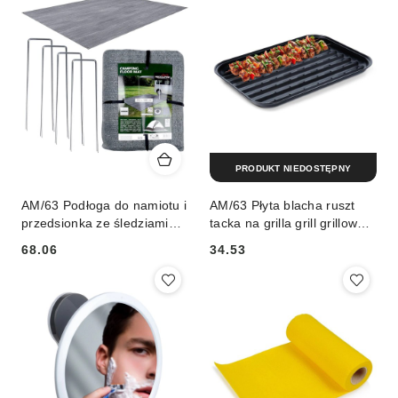
PRODUKT NIEDOSTĘPNY
AM/63 Podłoga do namiotu i
AM/63 Płyta blacha ruszt
przedsionka ze śledziami
tacka na grilla grill grillowa
250x300 cm 5 el.
perforowana ruszt stalowy
68.06
34.53
Cena:
Cena: