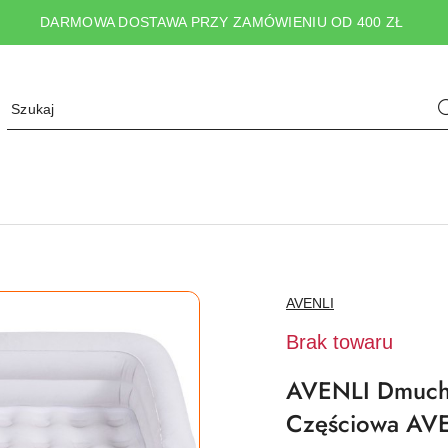
DARMOWA DOSTAWA PRZY ZAMÓWIENIU OD 400 ZŁ
NAZWA
AVENLI
PRODUCENTA:
Brak towaru
AVENLI Dmucha
Częściowa AVE