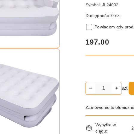
Symbol:
JL24002
Dostępność:
0
szt.
Powiadom gdy produ
cena:
197.00
Ilość
szt.
Zamówienie telefoniczn
Dostępność
Wysyłka w
i
2
ciągu: