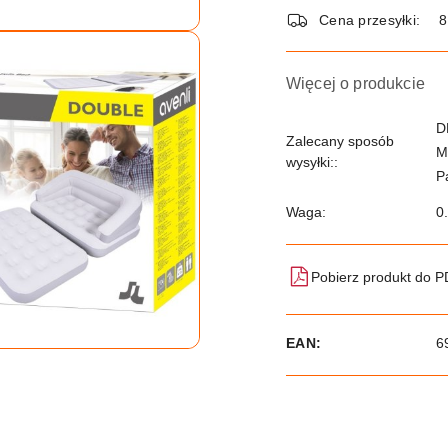
dostawa
Cena przesyłki:
8
Więcej o produkcie
D
Zalecany sposób
M
wysyłki::
P
Waga:
0
Pobierz produkt do 
EAN:
6