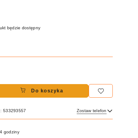
kt będzie dostępny
Do koszyka
e: 533293557
Zostaw telefon
Wyślij
4 godziny