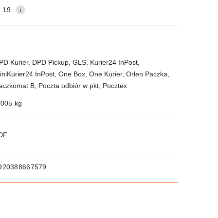
.19
PD Kurier, DPD Pickup, GLS, Kurier24 InPost,
iniKurier24 InPost, One Box, One Kurier, Orlen Paczka,
aczkomat B, Poczta odbiór w pkt, Pocztex
.005 kg
PDF
920388667579