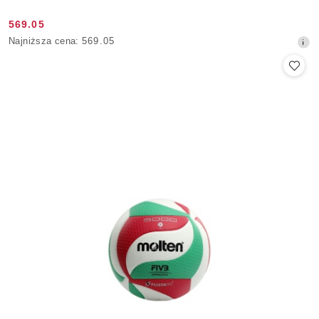
569.05
Cena
Najniższa
Najniższa cena:
569.05
promocyjna:
cena
z
30
dni
przed
obniżką