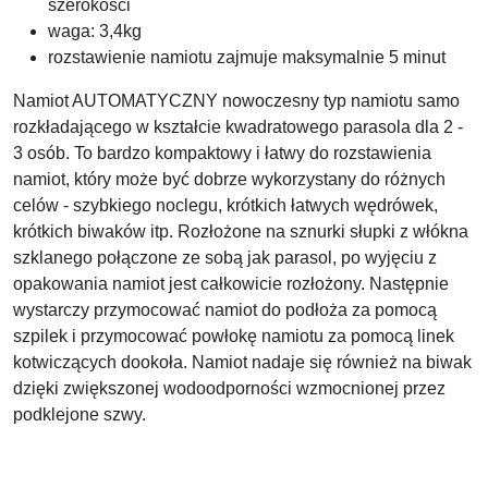
szerokości
waga: 3,4kg
rozstawienie namiotu zajmuje maksymalnie 5 minut
Namiot AUTOMATYCZNY nowoczesny typ namiotu samo
rozkładającego w kształcie kwadratowego parasola dla 2 -
3 osób. To bardzo kompaktowy i łatwy do rozstawienia
namiot, który może być dobrze wykorzystany do różnych
celów - szybkiego noclegu, krótkich łatwych wędrówek,
krótkich biwaków itp. Rozłożone na sznurki słupki z włókna
szklanego połączone ze sobą jak parasol, po wyjęciu z
opakowania namiot jest całkowicie rozłożony. Następnie
wystarczy przymocować namiot do podłoża za pomocą
szpilek i przymocować powłokę namiotu za pomocą linek
kotwiczących dookoła. Namiot nadaje się również na biwak
dzięki zwiększonej wodoodporności wzmocnionej przez
podklejone szwy.