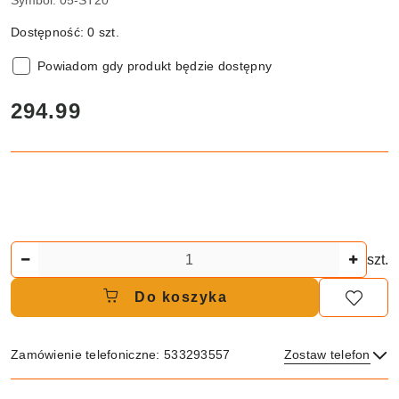
Symbol:
05-ST20
Dostępność:
0
szt.
Powiadom gdy produkt będzie dostępny
cena:
294.99
Ilość
szt.
Do koszyka
Zamówienie telefoniczne: 533293557
Zostaw telefon
Dostępność