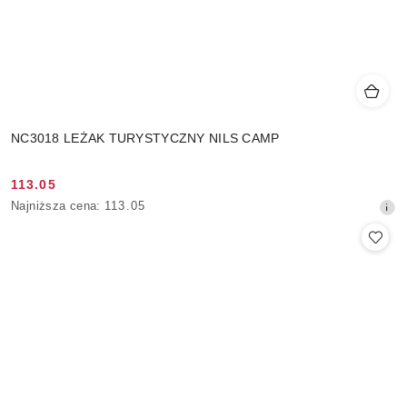
NC3018 LEŻAK TURYSTYCZNY NILS CAMP
113.05
Cena
Najniższa
Najniższa cena:
113.05
promocyjna:
cena
z
30
dni
przed
obniżką