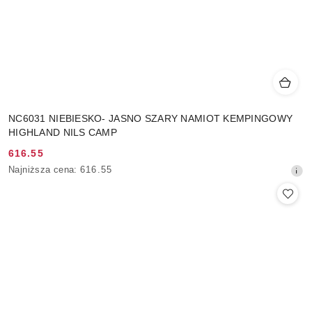
NC6031 NIEBIESKO- JASNO SZARY NAMIOT KEMPINGOWY
HIGHLAND NILS CAMP
616.55
Cena
Najniższa
Najniższa cena:
616.55
promocyjna:
cena
z
30
dni
przed
obniżką