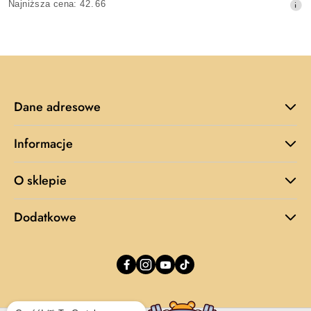
Najniższa
Najniższa cena:
42.66
promocyjna:
cena
z
30
dni
przed
obniżką
Dane adresowe
Informacje
O sklepie
Dodatkowe