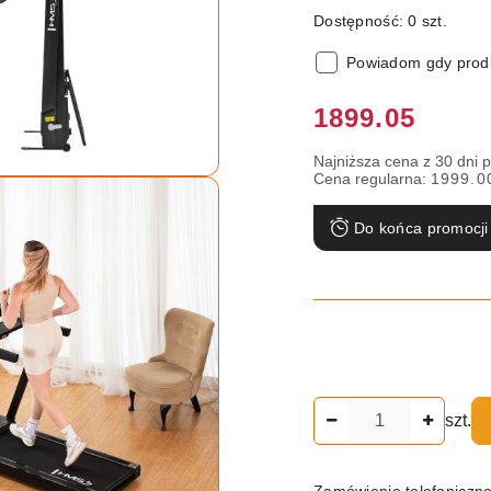
Dostępność:
0
szt.
Powiadom gdy produ
Cena:
1899.05
Najniższa cena z 30 dni 
Cena regularna:
1999.0
Do końca promocji
Ilość
szt.