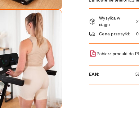
Zamówienie telefoniczn
Dostępność
Wysyłka w
i
2
ciągu:
dostawa
Cena przesyłki:
Pobierz produkt do 
EAN:
5