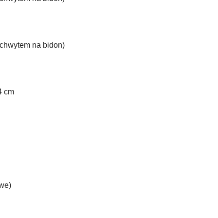
uchwytem na bidon)
4 cm
we)