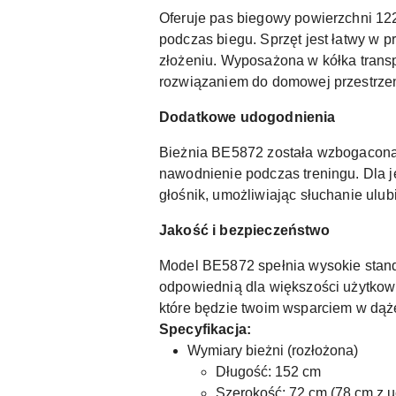
Oferuje pas biegowy powierzchni 122
podczas biegu. Sprzęt jest łatwy w 
złożeniu. Wyposażona w kółka trans
rozwiązaniem do domowej przestrzen
Dodatkowe udogodnienia
Bieżnia BE5872 została wzbogacona o
nawodnienie podczas treningu. Dla 
głośnik, umożliwiając słuchanie ulubi
Jakość i bezpieczeństwo
Model BE5872 spełnia wysokie standa
odpowiednią dla większości użytkow
które będzie twoim wsparciem w dąże
Specyfikacja:
Wymiary bieżni (rozłożona)
Długość: 152 cm
Szerokość: 72 cm (78 cm z 