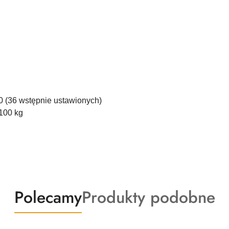
0 (36 wstępnie ustawionych)
100 kg
Produkty
Produkty
Polecamy
Produkty podobne
o
o