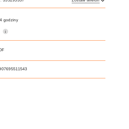
e: 533293557
Zostaw telefon
Wyślij
4 godziny
0
PDF
907695511543