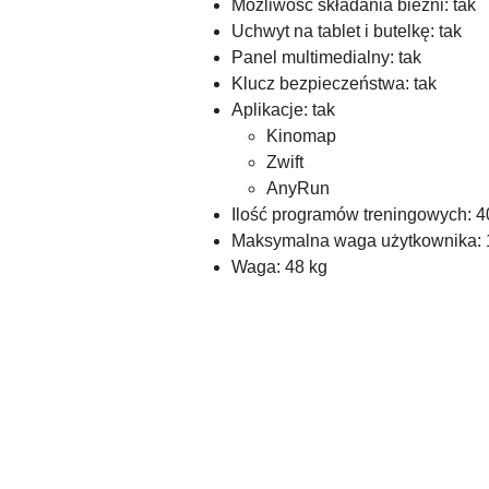
Możliwość składania bieżni: tak
Uchwyt na tablet i butelkę: tak
Panel multimedialny: tak
Klucz bezpieczeństwa: tak
Aplikacje: tak
Kinomap
Zwift
AnyRun
Ilość programów treningowych: 4
Maksymalna waga użytkownika: 
Waga: 48 kg
Pomiń karuzelę produktów