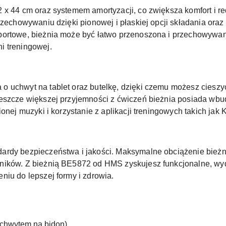
 x 44 cm oraz systemem amortyzacji, co zwiększa komfort i r
przechowywaniu dzięki pionowej i płaskiej opcji składania o
portowe, bieżnia może być łatwo przenoszona i przechowywana
i treningowej.
 uchwyt na tablet oraz butelkę, dzięki czemu możesz cieszyć 
jeszcze większej przyjemności z ćwiczeń bieżnia posiada wb
onej muzyki i korzystanie z aplikacji treningowych takich jak
rdy bezpieczeństwa i jakości. Maksymalne obciążenie bieżni
ników. Z bieżnią BE5872 od HMS zyskujesz funkcjonalne, wy
niu do lepszej formy i zdrowia.
uchwytem na bidon)