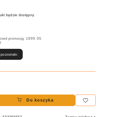
kt będzie dostępny
przed promocją:
1899.05
0
 pozostało:
Do koszyka