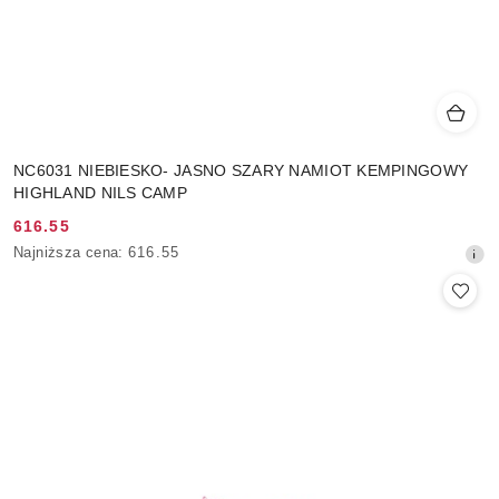
NC6031 NIEBIESKO- JASNO SZARY NAMIOT KEMPINGOWY
HIGHLAND NILS CAMP
616.55
Cena
Najniższa
Najniższa cena:
616.55
promocyjna:
cena
z
30
dni
przed
obniżką