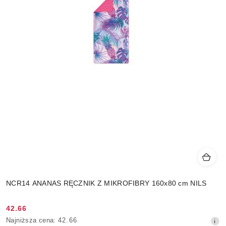
NCR14 ANANAS RĘCZNIK Z MIKROFIBRY 160x80 cm NILS
42.66
Cena
Najniższa
Najniższa cena:
42.66
promocyjna: