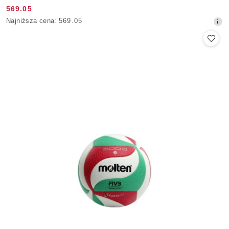
569.05
Cena
Najniższa
Najniższa cena:
569.05
promocyjna:
cena
z
30
dni
przed
obniżką