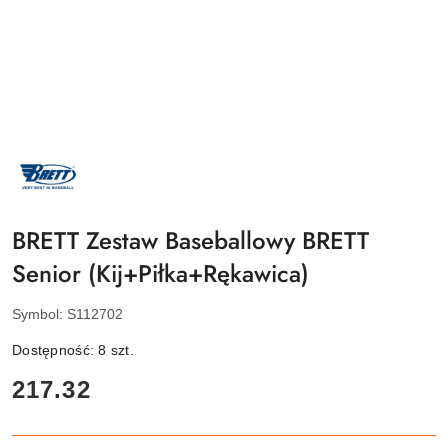
NAZWA
PRODUCENTA:
BRETT
BRETT Zestaw Baseballowy BRETT
Senior (Kij+Piłka+Rękawica)
Symbol:
S112702
Dostępność:
8
szt.
cena:
217.32