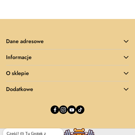
cena
z
30
dni
przed
obniżką
Dane adresowe
Informacje
O sklepie
Dodatkowe
Cześć! 🐹 Tu Grotek z