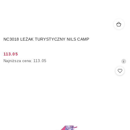
NC3018 LEŻAK TURYSTYCZNY NILS CAMP
113.05
Cena
Najniższa
Najniższa cena:
113.05
promocyjna:
cena
z
30
dni
przed
obniżką