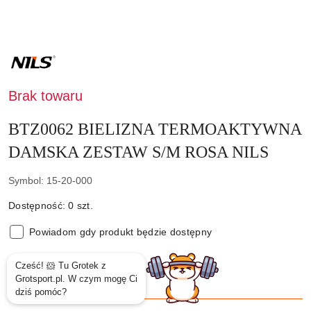
NAZWA
PRODUCENTA:
NILS
Brak towaru
BTZ0062 BIELIZNA TERMOAKTYWNA
DAMSKA ZESTAW S/M ROSA NILS
Symbol:
15-20-000
Dostępność:
0
szt.
Powiadom gdy produkt będzie dostępny
cena:
119.00