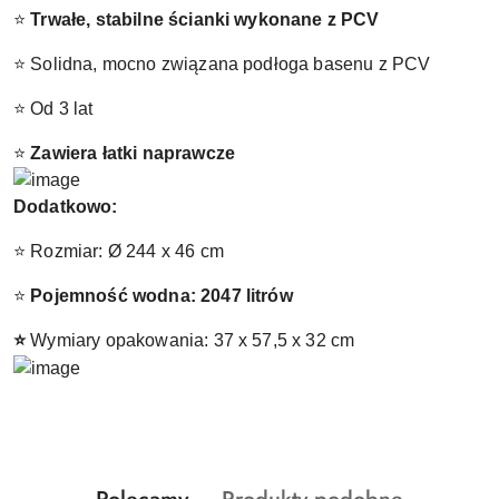
⭐
Trwałe, stabilne ścianki wykonane z PCV
⭐ Solidna, mocno związana podłoga basenu z PCV
⭐ Od 3 lat
⭐
Zawiera łatki naprawcze
Dodatkowo:
⭐ Rozmiar: Ø 244 x 46 cm
⭐
Pojemność wodna: 2047 litrów
⭐
Wymiary opakowania: 37 x 57,5 x 32 cm
Produkty
Produkty