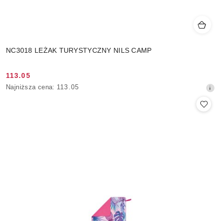
NC3018 LEŻAK TURYSTYCZNY NILS CAMP
113.05
Cena
Najniższa
Najniższa cena:
113.05
promocyjna:
cena
z
30
dni
przed
obniżką