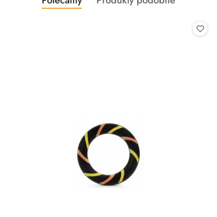
Polecamy
Produkty podobne
Pomiń karuzelę produktów
o
o
statusie:
statusie: