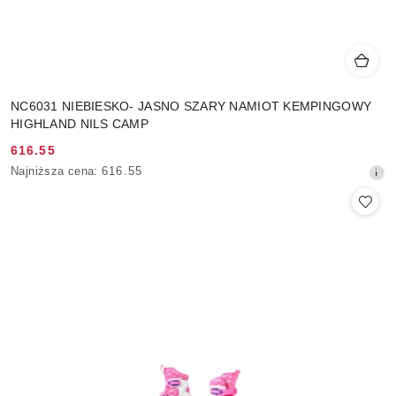
NC6031 NIEBIESKO- JASNO SZARY NAMIOT KEMPINGOWY
HIGHLAND NILS CAMP
616.55
Cena
Najniższa
Najniższa cena:
616.55
promocyjna:
cena
z
30
dni
przed
obniżką