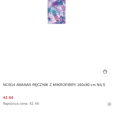
NCR14 ANANAS RĘCZNIK Z MIKROFIBRY 160x80 cm NILS
42.66
Cena
Najniższa
Najniższa cena:
42.66
promocyjna:
cena
z