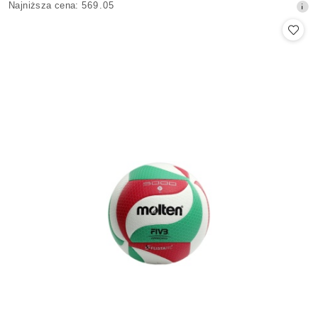
Najniższa
Najniższa cena:
569.05
promocyjna:
cena
z
30
dni
przed
obniżką