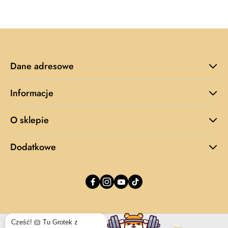
z
30
dni
przed
obniżką
Dane adresowe
Informacje
O sklepie
Dodatkowe
Cześć! 🐹 Tu Grotek z