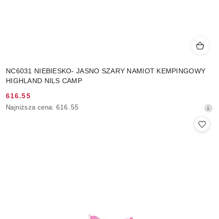
NC6031 NIEBIESKO- JASNO SZARY NAMIOT KEMPINGOWY
HIGHLAND NILS CAMP
616.55
Cena
Najniższa
Najniższa cena:
616.55
promocyjna:
cena
z
30
dni
przed
obniżką