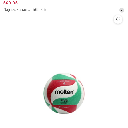
569.05
Cena
Najniższa
Najniższa cena:
569.05
promocyjna:
cena
z
30
dni
przed
obniżką