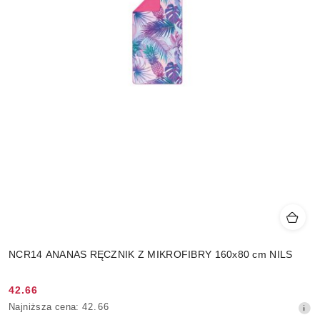
NCR14 ANANAS RĘCZNIK Z MIKROFIBRY 160x80 cm NILS
42.66
Cena
Najniższa
Najniższa cena:
42.66
promocyjna:
cena