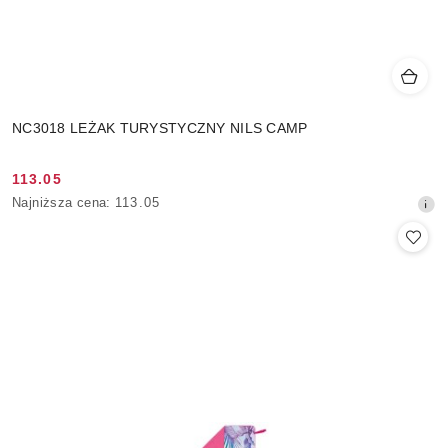
NC3018 LEŻAK TURYSTYCZNY NILS CAMP
113.05
Cena
Najniższa
Najniższa cena:
113.05
promocyjna:
cena
z
30
dni
przed
obniżką