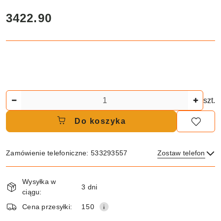
cena:
3422.90
Ilość
szt.
Do koszyka
Zamówienie telefoniczne: 533293557
Zostaw telefon
Dostępność
Wysyłka w
i
3 dni
ciągu:
dostawa
Wyślij
Cena przesyłki:
150