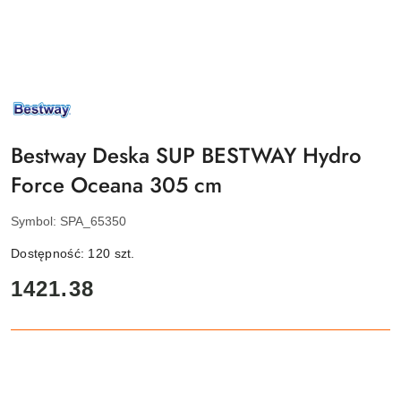
NAZWA
PRODUCENTA:
BESTWAY
Bestway Deska SUP BESTWAY Hydro
Force Oceana 305 cm
Symbol:
SPA_65350
Dostępność:
120
szt.
cena:
1421.38