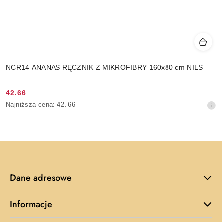
NCR14 ANANAS RĘCZNIK Z MIKROFIBRY 160x80 cm NILS
42.66
Cena
Najniższa
Najniższa cena:
42.66
promocyjna:
cena
z
30
dni
przed
obniżką
Dane adresowe
Informacje