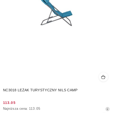
NC3018 LEŻAK TURYSTYCZNY NILS CAMP
113.05
Cena
Najniższa
Najniższa cena:
113.05
promocyjna:
cena