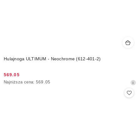
Hulajnoga ULTIMUM - Neochrome (612-401-2)
569.05
Cena
Najniższa
Najniższa cena:
569.05
promocyjna:
cena
z
30
dni
przed
obniżką