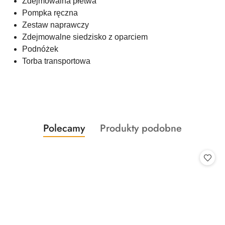
Zdejmowalna płetwa
Pompka ręczna
Zestaw naprawczy
Zdejmowalne siedzisko z oparciem
Podnóżek
Torba transportowa
Produkty
Produkty
Polecamy
Produkty podobne
Pomiń karuzelę produktów
o
o
statusie:
statusie: