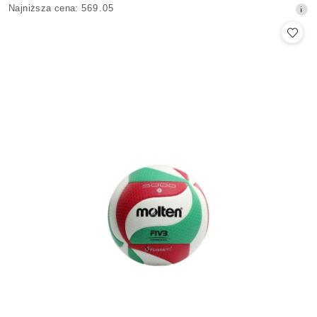
Najniższa
Najniższa cena:
569.05
promocyjna:
cena
z
30
dni
przed
obniżką