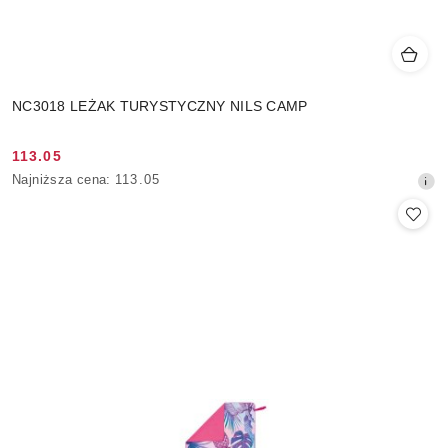
NC3018 LEŻAK TURYSTYCZNY NILS CAMP
113.05
Cena
Najniższa
Najniższa cena:
113.05
promocyjna:
cena
z
30
dni
przed
obniżką