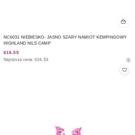
NC6031 NIEBIESKO- JASNO SZARY NAMIOT KEMPINGOWY
HIGHLAND NILS CAMP
616.55
Cena
Najniższa
Najniższa cena:
616.55
promocyjna:
cena
z
30
dni
przed
obniżką