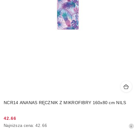
NCR14 ANANAS RĘCZNIK Z MIKROFIBRY 160x80 cm NILS
42.66
Cena
Najniższa
Najniższa cena:
42.66
promocyjna:
cena
z