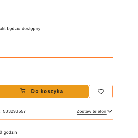
kt będzie dostępny
Do koszyka
e: 533293557
Zostaw telefon
Wyślij
8 godzin