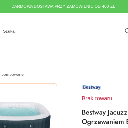
DARMOWA DOSTAWA PRZY ZAMÓWIENIU OD 400 ZŁ
y pompowane
NAZWA
PRODUCENTA:
BESTWAY
Brak towaru
Bestway Jacuz
Ogrzewaniem B