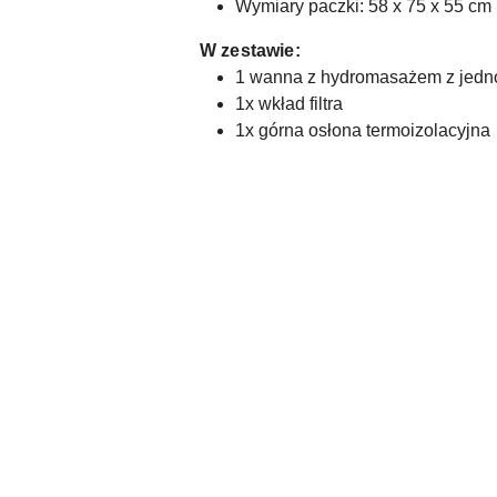
Wymiary paczki: 58 x 75 x 55 cm
W zestawie:
1 wanna z hydromasażem z jednos
1x wkład filtra
1x górna osłona termoizolacyjna
Pomiń karuzelę produktów