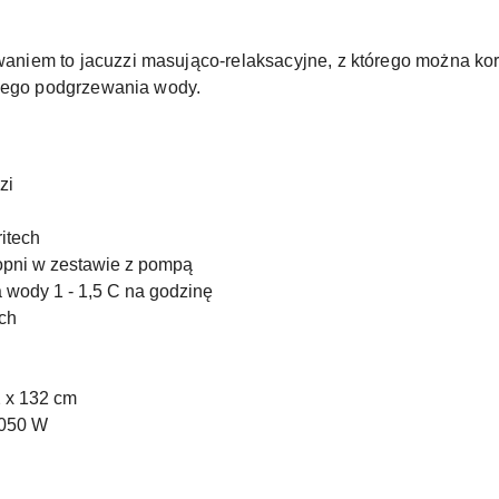
aniem to jacuzzi masująco-relaksacyjne, z którego można kor
kiego podgrzewania wody.
zi
ritech
topni w zestawie z pompą
 wody 1 - 1,5 C na godzinę
ch
 x 132 cm
 050 W