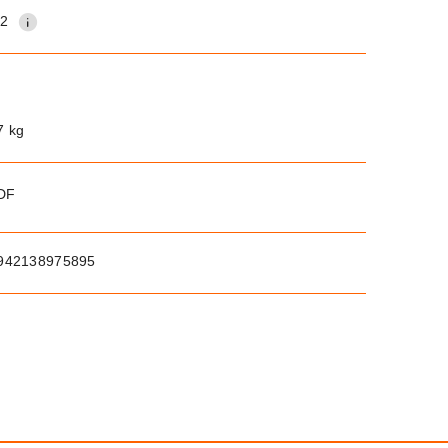
12
7 kg
PDF
942138975895