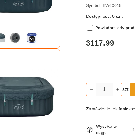
Symbol:
BW60015
Dostępność:
0
szt.
Powiadom gdy produ
cena:
3117.99
Ilość
szt.
Zamówienie telefoniczn
Dostępność
Wysyłka w
i
4
ciągu: