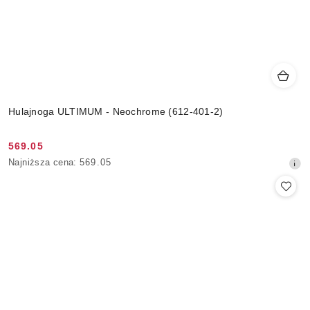
Hulajnoga ULTIMUM - Neochrome (612-401-2)
569.05
Cena
Najniższa
Najniższa cena:
569.05
promocyjna:
cena
z
30
dni
przed
obniżką