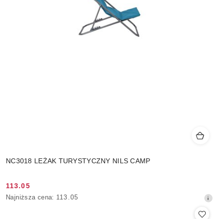
NC3018 LEŻAK TURYSTYCZNY NILS CAMP
113.05
Cena
Najniższa
Najniższa cena:
113.05
promocyjna:
cena
z