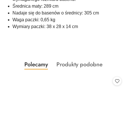
Średnica maty: 289 cm
Nadaje się do basenów o średnicy: 305 cm
Waga paczki: 0,65 kg
Wymiary paczki: 38 x 28 x 14 cm
Produkty
Produkty
Polecamy
Produkty podobne
Pomiń karuzelę produktów
o
o
statusie:
statusie: