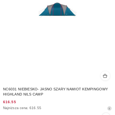
NC6031 NIEBIESKO- JASNO SZARY NAMIOT KEMPINGOWY
HIGHLAND NILS CAMP
616.55
Cena
Najniższa
Najniższa cena:
616.55
promocyjna:
cena