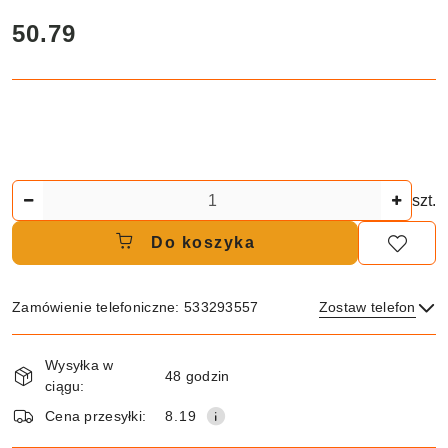
cena:
50.79
Ilość
szt.
Do koszyka
Zamówienie telefoniczne: 533293557
Zostaw telefon
Dostępność
Wysyłka w
i
48 godzin
ciągu:
dostawa
Wyślij
Cena przesyłki:
8.19