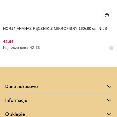
NCR14 ANANAS RĘCZNIK Z MIKROFIBRY 160x80 cm NILS
42.66
Cena
Najniższa
Najniższa cena:
42.66
promocyjna:
cena
z
30
dni
przed
obniżką
Dane adresowe
Informacje
O sklepie