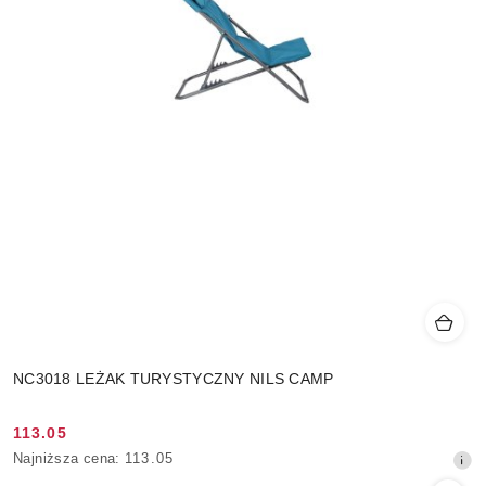
NC3018 LEŻAK TURYSTYCZNY NILS CAMP
113.05
Cena
Najniższa
Najniższa cena:
113.05
promocyjna:
cena