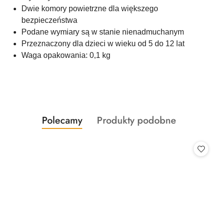
Dwie komory powietrzne dla większego
bezpieczeństwa
Podane wymiary są w stanie nienadmuchanym
Przeznaczony dla dzieci w wieku od 5 do 12 lat
Waga opakowania: 0,1 kg
Produkty
Produkty
Polecamy
Produkty podobne
Pomiń karuzelę produktów
o
o
statusie:
statusie: