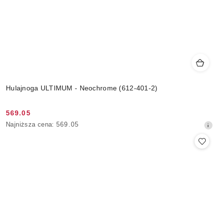
Hulajnoga ULTIMUM - Neochrome (612-401-2)
569.05
Cena
Najniższa
Najniższa cena:
569.05
promocyjna:
cena
z
30
dni
przed
obniżką