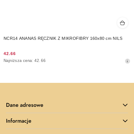
NCR14 ANANAS RĘCZNIK Z MIKROFIBRY 160x80 cm NILS
42.66
Cena
Najniższa
Najniższa cena:
42.66
promocyjna:
cena
z
30
dni
przed
obniżką
Dane adresowe
Informacje