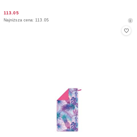
113.05
Cena
Najniższa
Najniższa cena:
113.05
promocyjna:
cena
z
30
dni
przed
obniżką