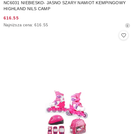
NC6031 NIEBIESKO- JASNO SZARY NAMIOT KEMPINGOWY
HIGHLAND NILS CAMP
616.55
Cena
Najniższa
Najniższa cena:
616.55
promocyjna:
cena
z
30
dni
przed
obniżką