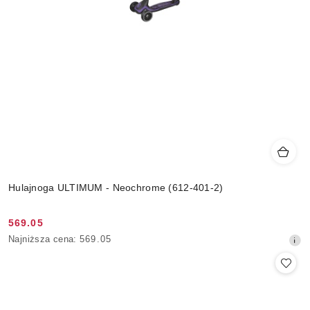
Hulajnoga ULTIMUM - Neochrome (612-401-2)
569.05
Cena
Najniższa
Najniższa cena:
569.05
promocyjna:
cena
z
30
dni
przed