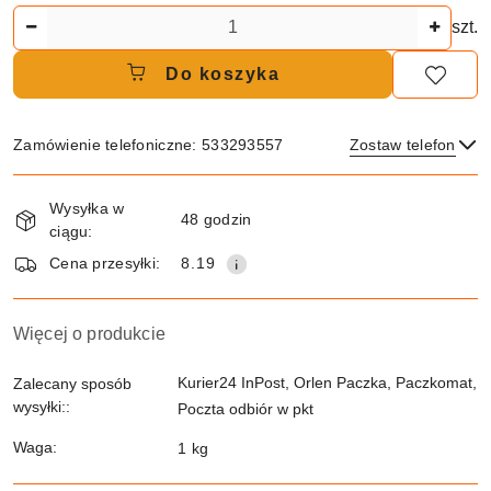
Ilość
szt.
Do koszyka
Zamówienie telefoniczne: 533293557
Zostaw telefon
Dostępność
Wysyłka w
i
48 godzin
ciągu:
dostawa
Wyślij
Cena przesyłki:
8.19
Więcej o produkcie
Kurier24 InPost, Orlen Paczka, Paczkomat,
Zalecany sposób
wysyłki::
Poczta odbiór w pkt
Waga:
1 kg