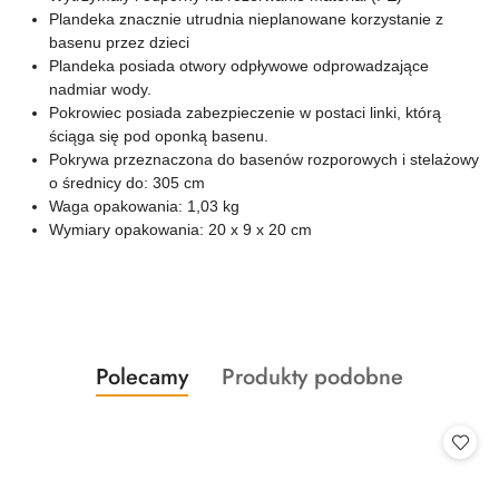
Plandeka znacznie utrudnia nieplanowane korzystanie z
basenu przez dzieci
Plandeka posiada otwory odpływowe odprowadzające
nadmiar wody.
Pokrowiec posiada zabezpieczenie w postaci linki, którą
ściąga się pod oponką basenu.
Pokrywa przeznaczona do basenów rozporowych i stelażowy
o średnicy do: 305 cm
Waga opakowania: 1,03 kg
Wymiary opakowania: 20 x 9 x 20 cm
Produkty
Produkty
Polecamy
Produkty podobne
Pomiń karuzelę produktów
o
o
statusie:
statusie: