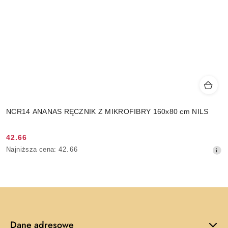
NCR14 ANANAS RĘCZNIK Z MIKROFIBRY 160x80 cm NILS
42.66
Cena
Najniższa
Najniższa cena:
42.66
promocyjna:
cena
z
30
dni
przed
obniżką
Dane adresowe