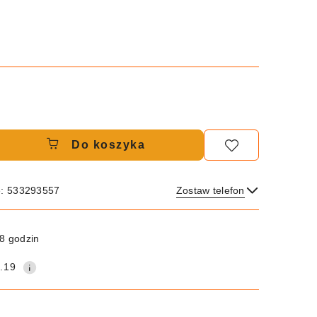
Do koszyka
e: 533293557
Zostaw telefon
Wyślij
8 godzin
.19