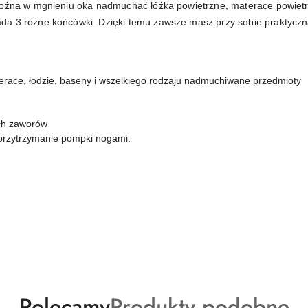
można w mgnieniu oka nadmuchać łóżka powietrzne, materace powietrz
da 3 różne końcówki. Dzięki temu zawsze masz przy sobie praktyczn
erace, łodzie, baseny i wszelkiego rodzaju nadmuchiwane przedmioty
ych zaworów
 przytrzymanie pompki nogami.
Produkty
Produkty
Polecamy
Produkty podobne