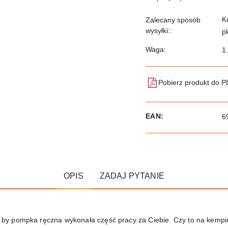
K
Zalecany sposób
wysyłki::
p
Waga:
1
Pobierz produkt do 
EAN:
6
OPIS
ZADAJ PYTANIE
ól, by pompka ręczna wykonała część pracy za Ciebie. Czy to na kemp