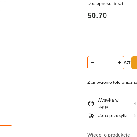
Dostępność:
5
szt.
cena:
50.70
Ilość
szt.
Zamówienie telefoniczn
Dostępność
Wysyłka w
i
4
ciągu:
dostawa
Cena przesyłki:
8
Więcej o produkcie