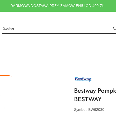
DARMOWA DOSTAWA PRZY ZAMÓWIENIU OD 400 ZŁ
NAZWA
PRODUCENTA:
BESTWAY
Bestway Pompk
BESTWAY
Symbol:
BW62030