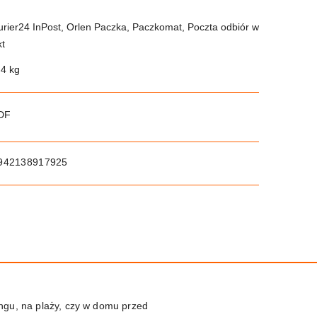
urier24 InPost, Orlen Paczka, Paczkomat, Poczta odbiór w
kt
.4 kg
PDF
942138917925
ingu, na plaży, czy w domu przed