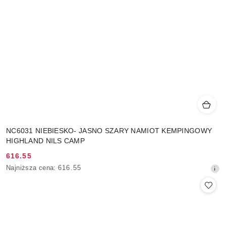
NC6031 NIEBIESKO- JASNO SZARY NAMIOT KEMPINGOWY
HIGHLAND NILS CAMP
616.55
Cena
Najniższa
Najniższa cena:
616.55
promocyjna:
cena
z
30
dni
przed
obniżką