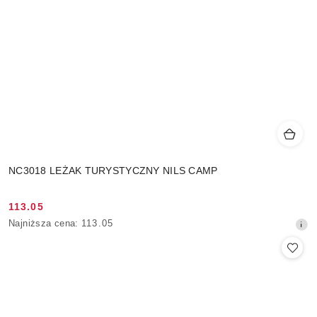
NC3018 LEŻAK TURYSTYCZNY NILS CAMP
113.05
Cena
Najniższa
Najniższa cena:
113.05
promocyjna:
cena
z
30
dni
przed
obniżką