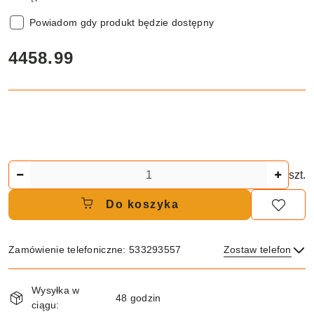
Powiadom gdy produkt będzie dostępny
cena:
4458.99
Ilość
szt.
Do koszyka
Zamówienie telefoniczne: 533293557
Zostaw telefon
Dostępność
Wysyłka w
i
48 godzin
ciągu:
Wyślij