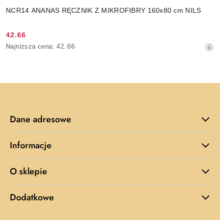
NCR14 ANANAS RĘCZNIK Z MIKROFIBRY 160x80 cm NILS
42.66
Cena
Najniższa
Najniższa cena:
42.66
promocyjna:
cena
z
30
dni
przed
obniżką
Dane adresowe
Informacje
O sklepie
Dodatkowe