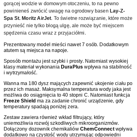
gorącej wodzie w domowym otoczeniu, to na pewno
powinieneś zwrócić uwagę na ogrodowy basen
Lay-Z-
Spa St. Moritz AirJet
. To świetne rozwiązanie, które może
przynieść nie tylko błogą ulgę, ale może być miejscem
spędzenia czasu wraz z przyjaciółmi.
Prezentowany model mieści nawet 7 osób. Dodatkowym
atutem są miejsca na napoje.
Sposób montażu jest szybki i prosty. Natomiast wysokiej
klasy materiał wykonania
DuraPlus
wpływa na stabilność
i wytrzymałość.
Wanna ma 180 dysz mających zapewnić ukojenie ciału po
przez ich masaż. Maksymalna temperatura wody jaka jest
możliwa do osiągnięcia to 40 stopni C. Natomiast funkcja
Freeze Shield
ma za zadanie chronić urządzenie, gdy
temperatury spadają poniżej zera.
Zestaw zawiera również wkład filtrujący, który
uniemożliwia rozwój szkodliwych mikroorganizmów.
Dołączony dozownik chemikaliów
ChemConnect
wpływa
dodatkowo na czystość wody utrzymując odpowiedni