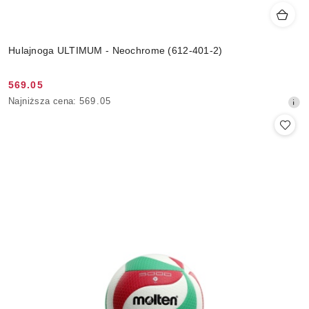
Hulajnoga ULTIMUM - Neochrome (612-401-2)
569.05
Cena
Najniższa
Najniższa cena:
569.05
promocyjna:
cena
z
30
dni
przed
obniżką