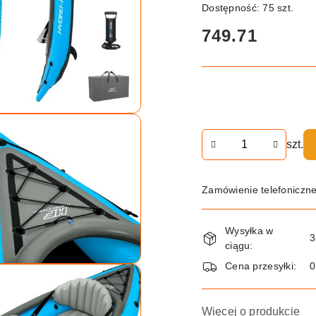
Dostępność:
75
szt.
cena:
749.71
Ilość
szt.
Zamówienie telefoniczn
Dostępność
Wysyłka w
i
3
ciągu:
dostawa
Cena przesyłki:
Więcej o produkcie