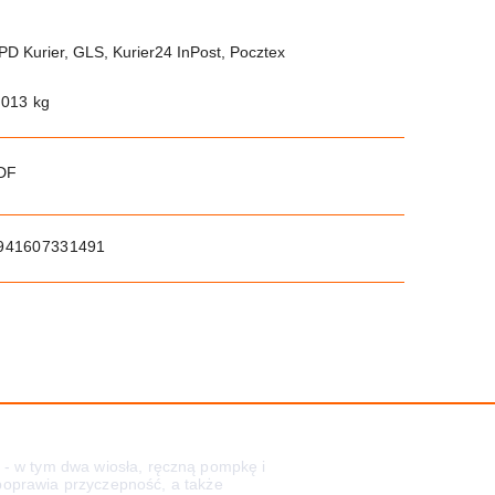
PD Kurier, GLS, Kurier24 InPost, Pocztex
.013 kg
PDF
941607331491
 - w tym dwa wiosła, ręczną pompkę i
poprawia przyczepność, a także