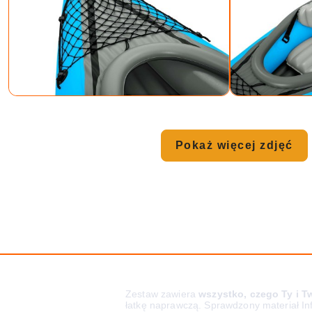
Pokaż więcej zdjęć
Zestaw zawiera
wszystko, czego Ty i Tw
łatkę naprawczą. Sprawdzony materiał In