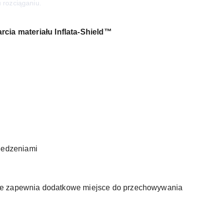
rozciąganiu.
cia materiału Inflata-Shield™
iedzeniami
ufie zapewnia dodatkowe miejsce do przechowywania