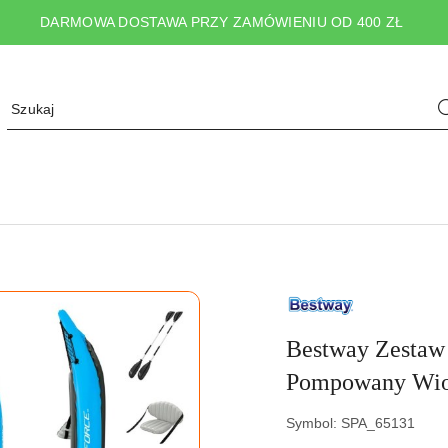
DARMOWA DOSTAWA PRZY ZAMÓWIENIU OD 400 ZŁ
NAZWA
PRODUCENTA:
BESTWAY
Bestway Zesta
Pompowany Wios
Symbol:
SPA_65131