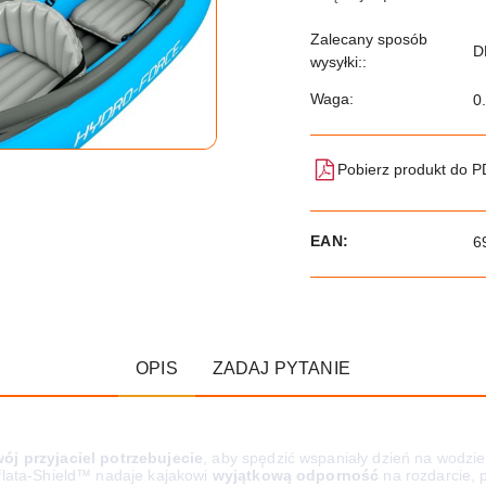
Zalecany sposób
D
wysyłki::
Waga:
0
Pobierz produkt do 
EAN:
6
OPIS
ZADAJ PYTANIE
ój przyjaciel potrzebujecie
, aby spędzić wspaniały dzień na wodzie
flata-Shield™ nadaje kajakowi
wyjątkową odporność
na rozdarcie, 