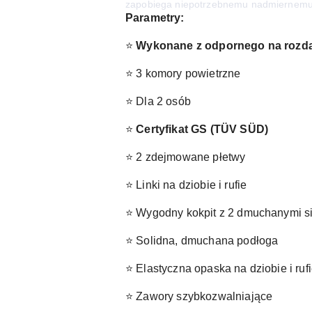
zapobiega niepotrzebnemu nadmiernemu 
Parametry:
⭐
Wykonane z odpornego na rozdar
⭐ 3 komory powietrzne
⭐ Dla 2 osób
⭐
Certyfikat GS (TÜV SÜD)
⭐ 2 zdejmowane płetwy
⭐ Linki na dziobie i rufie
⭐ Wygodny kokpit z 2 dmuchanymi s
⭐ Solidna, dmuchana podłoga
⭐ Elastyczna opaska na dziobie i r
⭐ Zawory szybkozwalniające