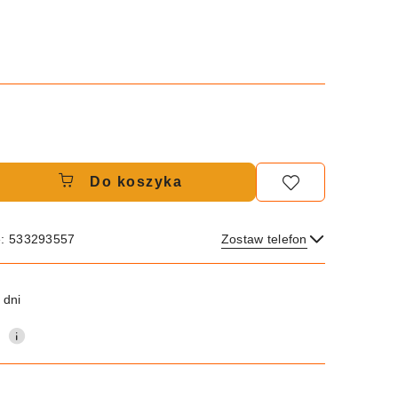
Do koszyka
e: 533293557
Zostaw telefon
Wyślij
 dni
0