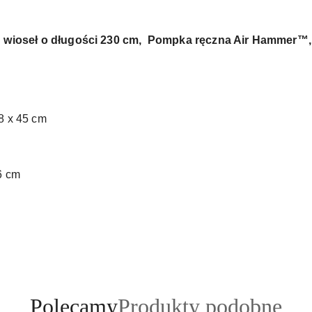
 wioseł o długości 230 cm, Pompka ręczna Air Hammer™, t
8 x 45 cm
6 cm
Produkty
Produkty
Polecamy
Produkty podobne