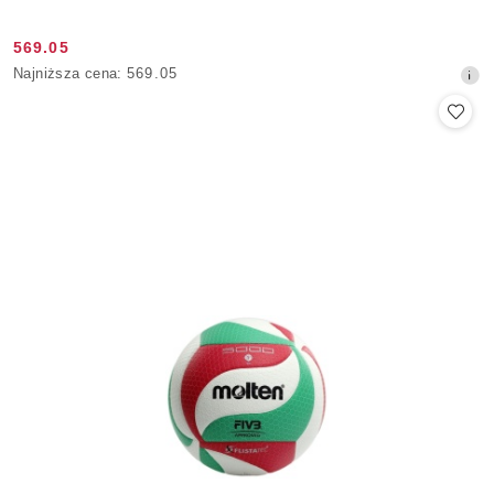
569.05
Cena
Najniższa
Najniższa cena:
569.05
promocyjna:
cena
z
30
dni
przed
obniżką