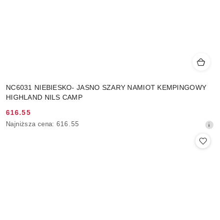
NC6031 NIEBIESKO- JASNO SZARY NAMIOT KEMPINGOWY
HIGHLAND NILS CAMP
616.55
Cena
Najniższa
Najniższa cena:
616.55
promocyjna:
cena
z
30
dni
przed
obniżką