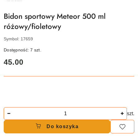
METEOR
Bidon sportowy Meteor 500 ml
różowy/fioletowy
Symbol:
17659
Dostępność:
7
szt.
cena:
45.00
Ilość
szt.
Do koszyka