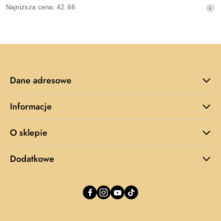
Cena
Najniższa
Najniższa cena:
42.66
promocyjna:
cena
z
30
dni
przed
obniżką
Dane adresowe
Informacje
O sklepie
Dodatkowe