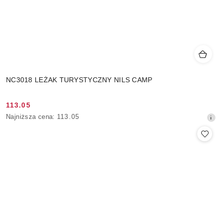
NC3018 LEŻAK TURYSTYCZNY NILS CAMP
113.05
Cena
Najniższa
Najniższa cena:
113.05
promocyjna:
cena
z
30
dni
przed
obniżką