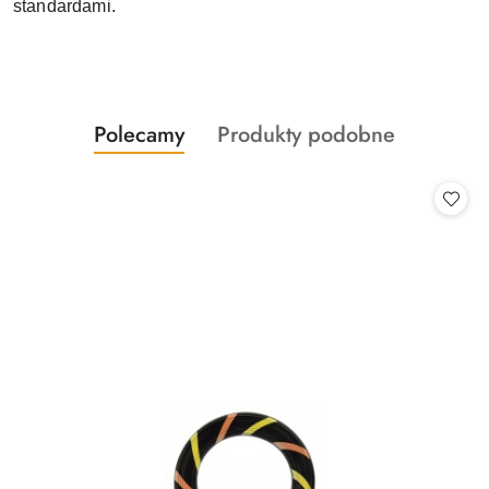
standardami.
Produkty
Produkty
Polecamy
Produkty podobne
Pomiń karuzelę produktów
o
o
statusie:
statusie: