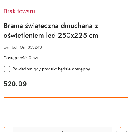
Brak towaru
Brama świąteczna dmuchana z
oświetleniem led 250x225 cm
Symbol:
Ori_839243
Dostępność:
0
szt.
Powiadom gdy produkt będzie dostępny
cena:
520.09
Ilość