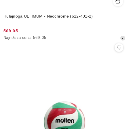
Hulajnoga ULTIMUM - Neochrome (612-401-2)
569.05
Cena
Najniższa
Najniższa cena:
569.05
promocyjna:
cena
z
30
dni
przed
obniżką