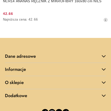
NCR14 ANANAS RĘCZNIK Z MIKROFIBRY 160x80 cm NILS
42.66
Cena
Najniższa
Najniższa cena:
42.66
promocyjna:
cena
z
30
dni
przed
obniżką
Dane adresowe
Informacje
O sklepie
Dodatkowe