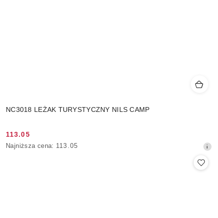
NC3018 LEŻAK TURYSTYCZNY NILS CAMP
113.05
Cena
Najniższa
Najniższa cena:
113.05
promocyjna:
cena
z
30
dni
przed
obniżką