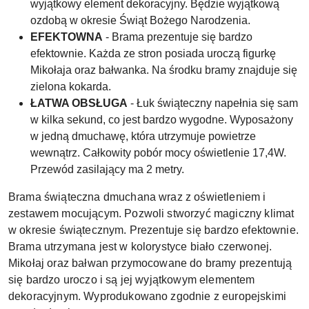
wyjątkowy element dekoracyjny. Będzie wyjątkową
ozdobą w okresie Świąt Bożego Narodzenia.
EFEKTOWNA
- Brama prezentuje się bardzo
efektownie. Każda ze stron posiada uroczą figurkę
Mikołaja oraz bałwanka. Na środku bramy znajduje się
zielona kokarda.
ŁATWA OBSŁUGA
- Ł
uk świąteczny napełnia się sam
w kilka sekund, co jest bardzo wygodne.
Wyposażony
w jedną dmuchawę, która utrzymuje powietrze
wewnątrz. Całkowity pobór mocy oświetlenie 17,4W.
Przewód zasilający ma 2 metry.
Brama świąteczna dmuchana wraz z oświetleniem i
zestawem mocującym. Pozwoli stworzyć magiczny klimat
w okresie świątecznym. Prezentuje się bardzo efektownie.
Brama utrzymana jest w kolorystyce biało czerwonej.
Mikołaj oraz bałwan przymocowane do bramy prezentują
się bardzo uroczo i są jej wyjątkowym elementem
dekoracyjnym. Wyprodukowano zgodnie z europejskimi