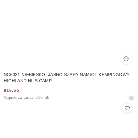
NC6031 NIEBIESKO- JASNO SZARY NAMIOT KEMPINGOWY
HIGHLAND NILS CAMP
616.55
Cena
Najniższa
Najniższa cena:
616.55
promocyjna:
cena
z
30
dni
przed
obniżką