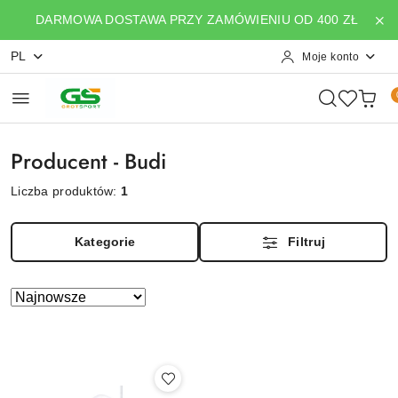
Przejdź do treści głównej
Przejdź do wyszukiwarki
Przejdź do moje konto
Przejdź do menu głównego
Przejdź do stopki
DARMOWA DOSTAWA PRZY ZAMÓWIENIU OD 400 ZŁ
PL
Moje konto
Producent - Budi
Liczba produktów:
1
Kategorie
Filtruj
Zastosowano
Sortuj
według
sortowanie:
Najnowsze.