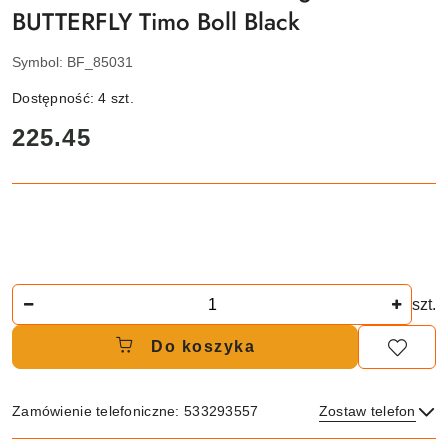
BUTTERFLY Timo Boll Black
Symbol:
BF_85031
Dostępność:
4
szt.
cena:
225.45
Ilość
szt.
Do koszyka
Zamówienie telefoniczne: 533293557
Zostaw telefon