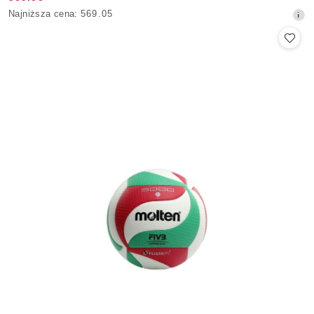
Cena
Najniższa
Najniższa cena:
569.05
promocyjna:
cena
z
30
dni
przed
obniżką