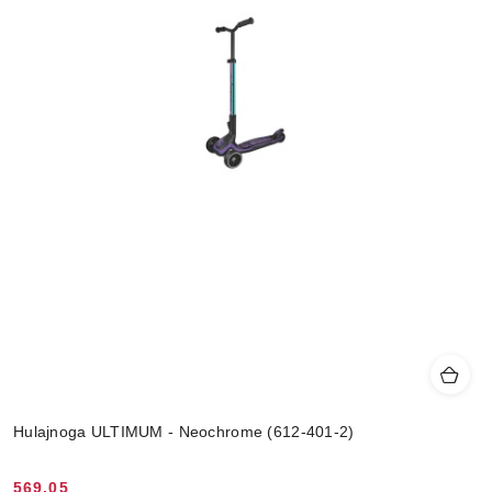
Hulajnoga ULTIMUM - Neochrome (612-401-2)
569.05