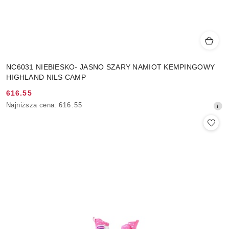
NC6031 NIEBIESKO- JASNO SZARY NAMIOT KEMPINGOWY
HIGHLAND NILS CAMP
616.55
Cena
Najniższa
Najniższa cena:
616.55
promocyjna:
cena
z
30
dni
przed
obniżką