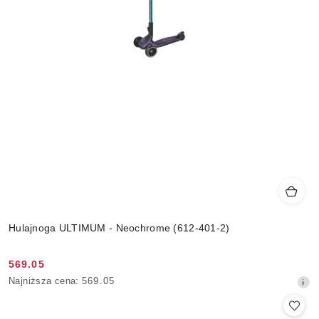
Hulajnoga ULTIMUM - Neochrome (612-401-2)
569.05
Cena
Najniższa
Najniższa cena:
569.05
promocyjna:
cena
z
30