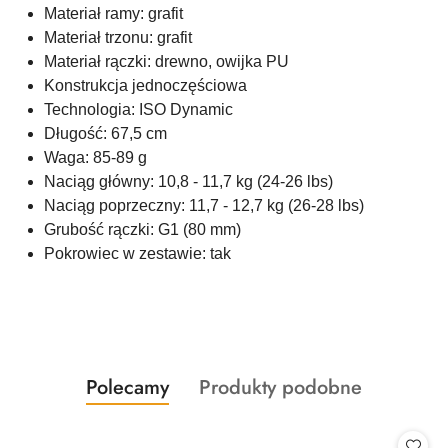
Materiał ramy: grafit
Materiał trzonu: grafit
Materiał rączki: drewno, owijka PU
Konstrukcja jednoczęściowa
Technologia: ISO Dynamic
Długość: 67,5 cm
Waga: 85-89 g
Naciąg główny: 10,8 - 11,7 kg (24-26 lbs)
Naciąg poprzeczny: 11,7 - 12,7 kg (26-28 lbs)
Grubość rączki: G1 (80 mm)
Pokrowiec w zestawie: tak
Produkty
Produkty
Polecamy
Produkty podobne
Pomiń karuzelę produktów
o
o
statusie:
statusie: