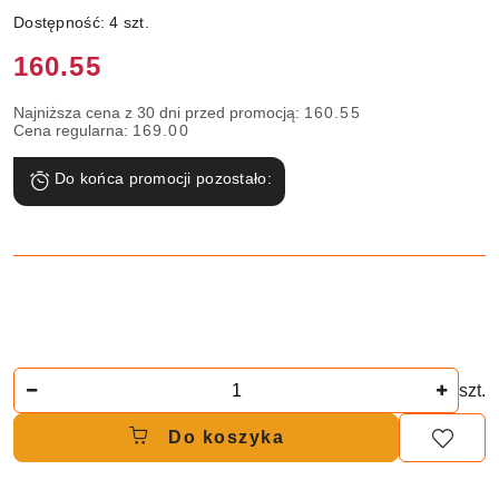
Dostępność:
4
szt.
Cena:
160.55
Najniższa cena z 30 dni przed promocją:
160.55
Cena regularna:
169.00
Do końca promocji pozostało:
Ilość
szt.
Do koszyka