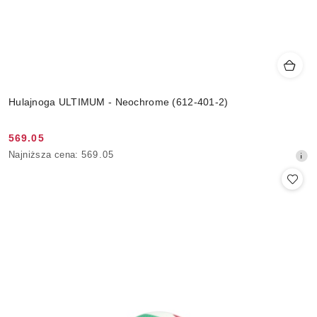
Hulajnoga ULTIMUM - Neochrome (612-401-2)
569.05
Cena
Najniższa
Najniższa cena:
569.05
promocyjna:
cena
z
30
dni
przed
obniżką