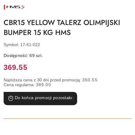
NAZWA
PRODUCENTA:
HMS
CBR15 YELLOW TALERZ OLIMPIJSKI
BUMPER 15 KG HMS
Symbol:
17-61-022
Dostępność:
69
szt.
Cena:
369.55
Najniższa cena z 30 dni przed promocją:
350.55
Cena regularna:
389.00
Do końca promocji pozostało: