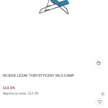
NC3018 LEŻAK TURYSTYCZNY NILS CAMP
113.05
Cena
Najniższa
Najniższa cena:
113.05
promocyjna:
cena
z
30