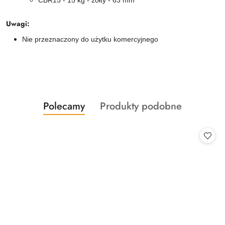
CBR15 - 15 kg - żółty - 63 mm
Uwagi:
Nie przeznaczony do użytku komercyjnego
Produkty
Produkty
Polecamy
Produkty podobne
Pomiń karuzelę produktów
o
o
statusie:
statusie: