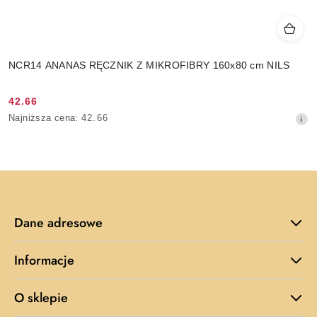
NCR14 ANANAS RĘCZNIK Z MIKROFIBRY 160x80 cm NILS
42.66
Cena
Najniższa
Najniższa cena:
42.66
promocyjna:
cena
z
30
dni
przed
obniżką
Dane adresowe
Informacje
O sklepie