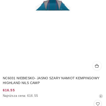
NC6031 NIEBIESKO- JASNO SZARY NAMIOT KEMPINGOWY
HIGHLAND NILS CAMP
616.55
Cena
Najniższa
Najniższa cena:
616.55
promocyjna:
cena
z