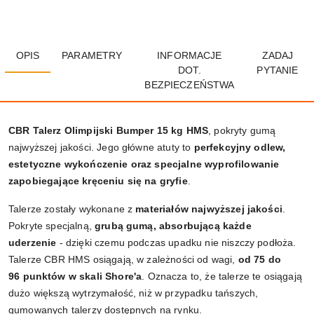
OPIS
PARAMETRY
INFORMACJE
ZADAJ
DOT.
PYTANIE
BEZPIECZEŃSTWA
CBR Talerz Olimpijski Bumper 15 kg HMS
, pokryty gumą
najwyższej jakości. Jego główne atuty to
perfekcyjny odlew,
estetyczne wykończenie oraz specjalne wyprofilowanie
zapobiegające kręceniu się na gryfie
.
Talerze zostały wykonane z
materiałów najwyższej jakości
.
Pokryte specjalną,
grubą gumą, absorbującą każde
uderzenie
- dzięki czemu podczas upadku nie niszczy podłoża.
Talerze CBR HMS osiągają, w zależności od wagi,
od 75 do
96
punktów w skali Shore'a
. Oznacza to, że talerze te osiągają
dużo większą wytrzymałość, niż w przypadku tańszych,
gumowanych talerzy dostępnych na rynku.