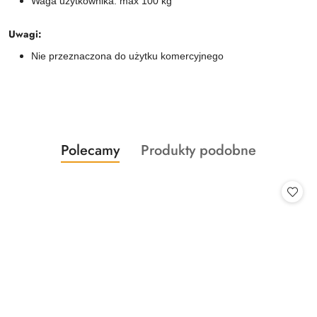
Waga użytkownika: max 100 kg
Uwagi:
Nie przeznaczona do użytku komercyjnego
Produkty
Produkty
Polecamy
Produkty podobne
Pomiń karuzelę produktów
o
o
statusie:
statusie: