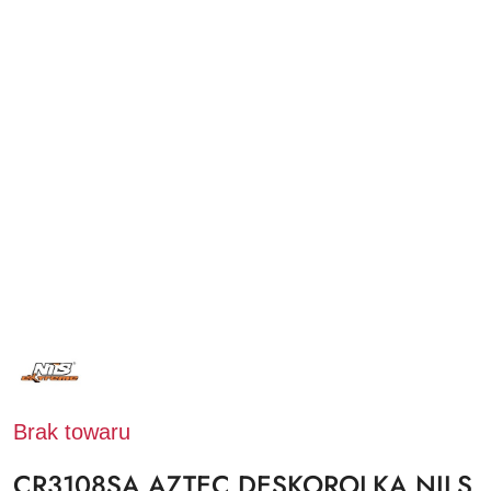
NAZWA
PRODUCENTA:
NILS
EXTREME
Brak towaru
CR3108SA AZTEC DESKOROLKA NILS