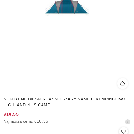
NC6031 NIEBIESKO- JASNO SZARY NAMIOT KEMPINGOWY
HIGHLAND NILS CAMP
616.55
Cena
Najniższa
Najniższa cena:
616.55
promocyjna:
cena
z