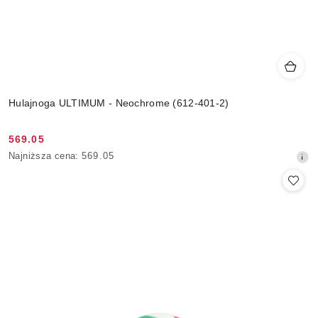
Hulajnoga ULTIMUM - Neochrome (612-401-2)
569.05
Cena
Najniższa
Najniższa cena:
569.05
promocyjna:
cena
z
30
dni
przed
obniżką