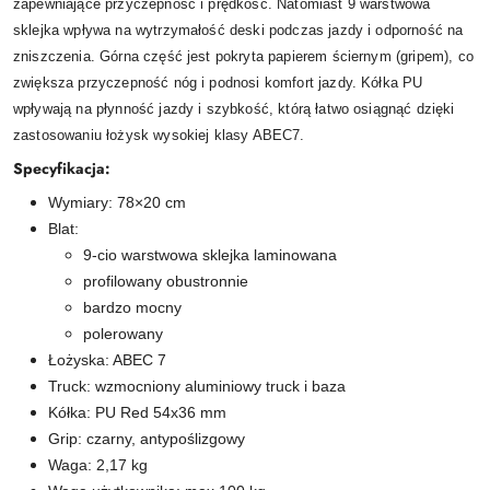
zapewniające przyczepność i prędkość. Natomiast 9 warstwowa
sklejka wpływa na wytrzymałość deski podczas jazdy i odporność na
zniszczenia. Górna część jest pokryta papierem ściernym (gripem), co
zwiększa przyczepność nóg i podnosi komfort jazdy. Kółka PU
wpływają na płynność jazdy i szybkość, którą łatwo osiągnąć dzięki
zastosowaniu łożysk wysokiej klasy ABEC7.
Specyfikacja:
Wymiary: 78×20 cm
Blat:
9-cio warstwowa sklejka laminowana
profilowany obustronnie
bardzo mocny
polerowany
Łożyska: ABEC 7
Truck: wzmocniony aluminiowy truck i baza
Kółka: PU Red 54x36 mm
Grip: czarny, antypoślizgowy
Waga: 2,17 kg