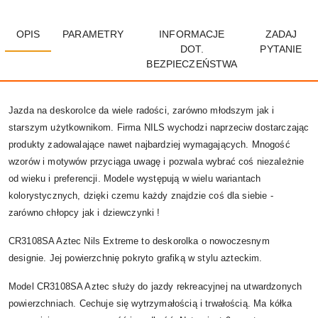
OPIS
PARAMETRY
INFORMACJE
ZADAJ
DOT.
PYTANIE
BEZPIECZEŃSTWA
Jazda na deskorolce da wiele radości, zarówno młodszym jak i
starszym użytkownikom. Firma NILS wychodzi naprzeciw dostarczając
produkty zadowalające nawet najbardziej wymagających. Mnogość
wzorów i motywów przyciąga uwagę i pozwala wybrać coś niezależnie
od wieku i preferencji. Modele występują w wielu wariantach
kolorystycznych, dzięki czemu każdy znajdzie coś dla siebie -
zarówno chłopcy jak i dziewczynki !
CR3108SA Aztec Nils Extreme to deskorolka o nowoczesnym
designie. Jej powierzchnię pokryto grafiką w stylu azteckim.
Model CR3108SA Aztec służy do jazdy rekreacyjnej na utwardzonych
powierzchniach. Cechuje się wytrzymałością i trwałością. Ma kółka