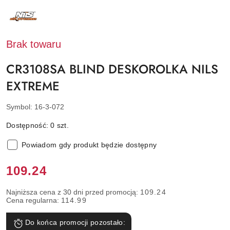
NAZWA
PRODUCENTA:
NILS
EXTREME
Brak towaru
CR3108SA BLIND DESKOROLKA NILS
EXTREME
Symbol:
16-3-072
Dostępność:
0
szt.
Powiadom gdy produkt będzie dostępny
Cena:
109.24
Najniższa cena z 30 dni przed promocją:
109.24
Cena regularna:
114.99
Do końca promocji pozostało: