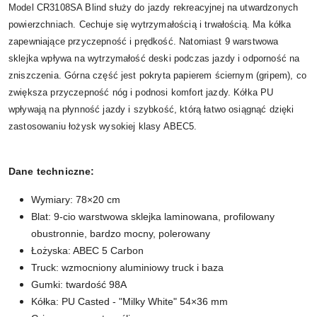
Model CR3108SA Blind służy do jazdy rekreacyjnej na utwardzonych
powierzchniach. Cechuje się wytrzymałością i trwałością. Ma kółka
zapewniające przyczepność i prędkość. Natomiast 9 warstwowa
sklejka wpływa na wytrzymałość deski podczas jazdy i odporność na
zniszczenia. Górna część jest pokryta papierem ściernym (gripem), co
zwiększa przyczepność nóg i podnosi komfort jazdy. Kółka PU
wpływają na płynność jazdy i szybkość, którą łatwo osiągnąć dzięki
zastosowaniu łożysk wysokiej klasy ABEC5.
Dane techniczne:
Wymiary: 78×20 cm
Blat: 9-cio warstwowa sklejka laminowana, profilowany
obustronnie, bardzo mocny, polerowany
Łożyska: ABEC 5 Carbon
Truck: wzmocniony aluminiowy truck i baza
Gumki: twardość 98A
Kółka: PU Casted - "Milky White" 54×36 mm