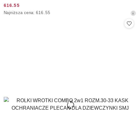
616.55
Cena
Najniższa
Najniższa cena:
616.55
promocyjna:
cena
z
30
dni
przed
obniżką