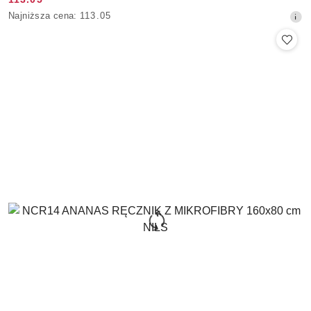
Cena
Najniższa
Najniższa cena:
113.05
promocyjna:
cena
z
30
dni
przed
obniżką