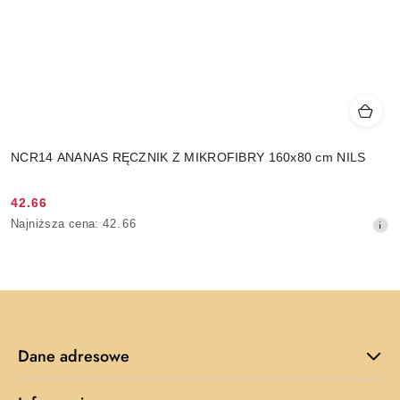
NCR14 ANANAS RĘCZNIK Z MIKROFIBRY 160x80 cm NILS
42.66
Cena
Najniższa
Najniższa cena:
42.66
promocyjna:
cena
z
30
dni
przed
obniżką
Dane adresowe