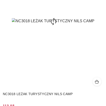
NC3018 LEŻAK TURYSTYCZNY NILS CAMP
113.05