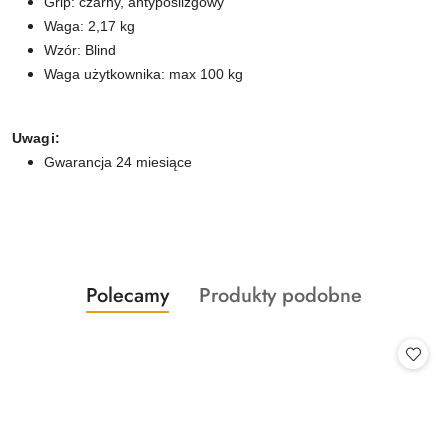
Grip: czarny, antypoślizgowy
Waga: 2,17 kg
Wzór: Blind
Waga użytkownika: max 100 kg
Uwagi:
Gwarancja 24 miesiące
Produkty
Produkty
Polecamy
Produkty podobne
Pomiń karuzelę produktów
o
o
statusie:
statusie: