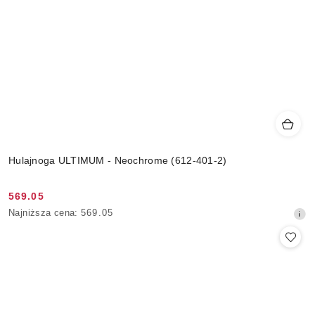
Hulajnoga ULTIMUM - Neochrome (612-401-2)
569.05
Cena
Najniższa
Najniższa cena:
569.05
promocyjna:
cena
z
30
dni
przed
obniżką