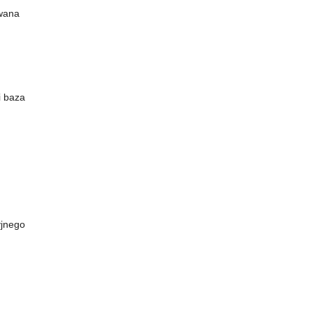
owana
i baza
yjnego