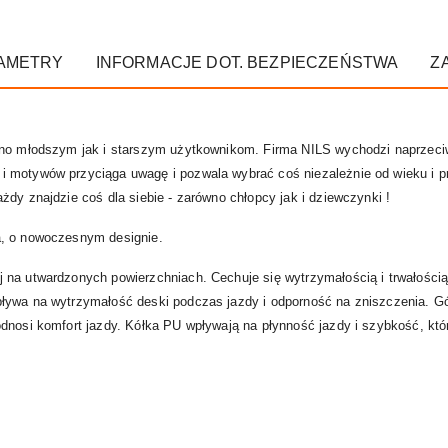
AMETRY
INFORMACJE DOT. BEZPIECZEŃSTWA
Z
wno młodszym jak i starszym użytkownikom. Firma NILS wychodzi naprzeci
 motywów przyciąga uwagę i pozwala wybrać coś niezależnie od wieku i pr
żdy znajdzie coś dla siebie - zarówno chłopcy jak i dziewczynki !
a, o nowoczesnym designie.
 na utwardzonych powierzchniach. Cechuje się wytrzymałością i trwałości
ływa na wytrzymałość deski podczas jazdy i odporność na zniszczenia. Gó
dnosi komfort jazdy. Kółka PU wpływają na płynność jazdy i szybkość, któ