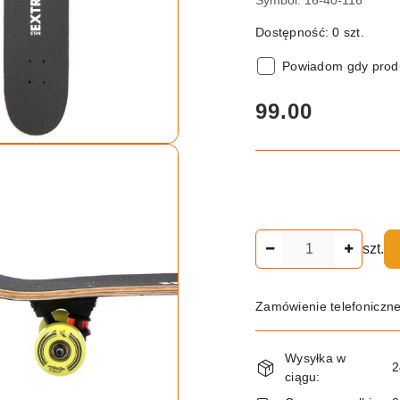
Dostępność:
0
szt.
Powiadom gdy produ
cena:
99.00
Ilość
szt.
Zamówienie telefoniczn
Dostępność
Wysyłka w
i
2
ciągu: