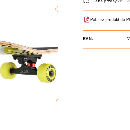
dostawa
Cena przesyłki:
8
Pobierz produkt do 
EAN:
5