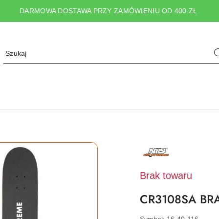
DARMOWA DOSTAWA PRZY ZAMÓWIENIU OD 400 ZŁ
NAZWA
PRODUCENTA:
NILS
EXTREME
Brak towaru
CR3108SA BR
Symbol:
16-40-116