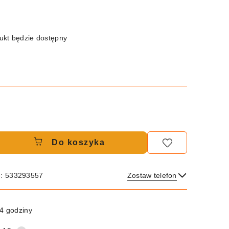
kt będzie dostępny
Do koszyka
e: 533293557
Zostaw telefon
Wyślij
4 godziny