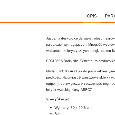
OPIS
PAR
Jazda na deskorolce da wiele radości, zaró
najbardziej wymagających. Mnogość wzorów i
wariantach kolorystycznych, dzięki czemu ka
CR3108SA Brain Nils Extreme, to deskorolk
Model CR3108SA służy do jazdy rekreacyjnej
prędkość. Natomiast 9 warstwowa sklejka wp
(gripem), co zwiększa przyczepność nóg i po
łożysk wysokiej klasy ABEC7.
Specyfikacja:
Wymiary: 80 x 20,5 cm
Blat: