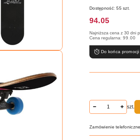
Dostępność:
55
szt.
Cena:
94.05
Najniższa cena z 30 dni 
Cena regularna:
99.00
Do końca promocji
Ilość
szt.
Zamówienie telefoniczn