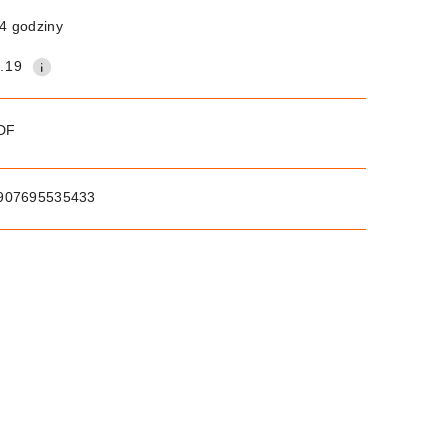
4 godziny
.19
PDF
907695535433