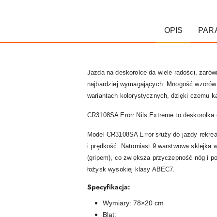
OPIS
PAR
Jazda na deskorolce da wiele radości, zaró
najbardziej wymagających. Mnogość wzorów i
wariantach kolorystycznych, dzięki czemu ka
CR3108SA Erorr Nils Extreme to deskorolka
Model CR3108SA Error służy do jazdy rekrea
i prędkość. Natomiast 9 warstwowa sklejka 
(gripem), co zwiększa przyczepność nóg i po
łożysk wysokiej klasy ABEC7.
Specyfikacja:
Wymiary: 78×20 cm
Blat: