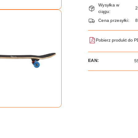
Dostępność
Wysyłka w
i
2
ciągu:
dostawa
Cena przesyłki:
8
Pobierz produkt do 
EAN:
5