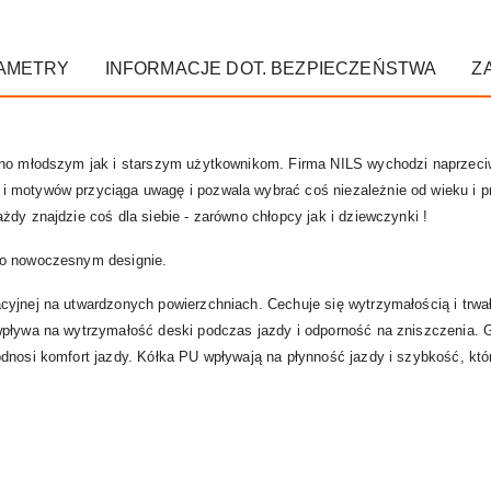
AMETRY
INFORMACJE DOT. BEZPIECZEŃSTWA
Z
wno młodszym jak i starszym użytkownikom. Firma NILS wychodzi naprzeci
 motywów przyciąga uwagę i pozwala wybrać coś niezależnie od wieku i pr
żdy znajdzie coś dla siebie - zarówno chłopcy jak i dziewczynki !
 o nowoczesnym designie.
cyjnej na utwardzonych powierzchniach. Cechuje się wytrzymałością i trw
wpływa na wytrzymałość deski podczas jazdy i odporność na zniszczenia. 
dnosi komfort jazdy. Kółka PU wpływają na płynność jazdy i szybkość, któ