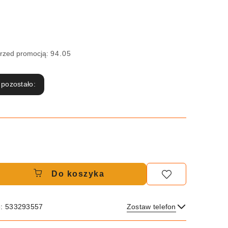
przed promocją:
94.05
 pozostało:
Do koszyka
e: 533293557
Zostaw telefon
Wyślij