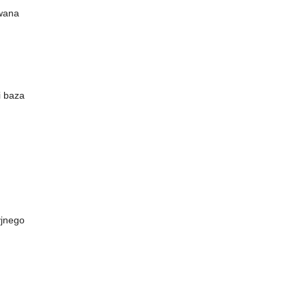
owana
i baza
yjnego