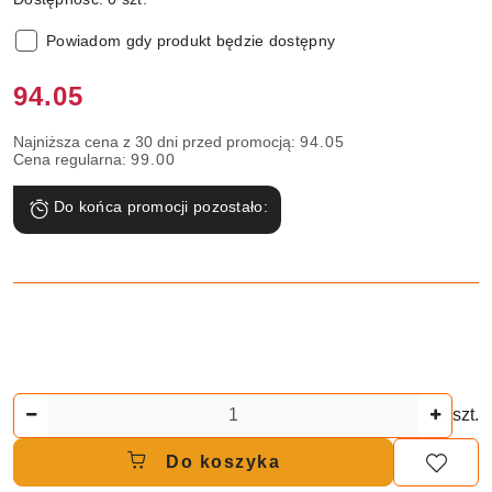
Powiadom gdy produkt będzie dostępny
Cena:
94.05
Najniższa cena z 30 dni przed promocją:
94.05
Cena regularna:
99.00
Do końca promocji pozostało:
Ilość
szt.
Do koszyka