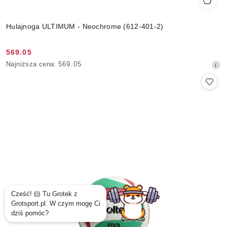
Hulajnoga ULTIMUM - Neochrome (612-401-2)
569.05
Cena
Najniższa
Najniższa cena:
569.05
promocyjna:
cena
z
30
dni
przed
obniżką