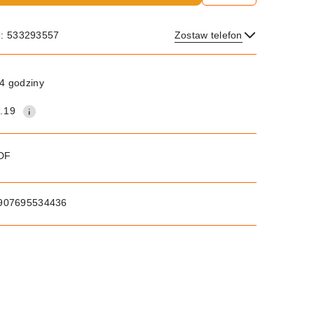
e: 533293557
Zostaw telefon
Wyślij
4 godziny
.19
PDF
907695534436