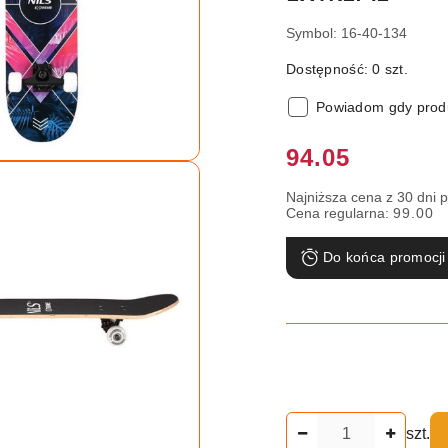
Symbol:
16-40-134
Dostępność:
0
szt.
Powiadom gdy produ
Cena:
94.05
Najniższa cena z 30 dni 
Cena regularna:
99.00
Do końca promocji
Ilość
szt.