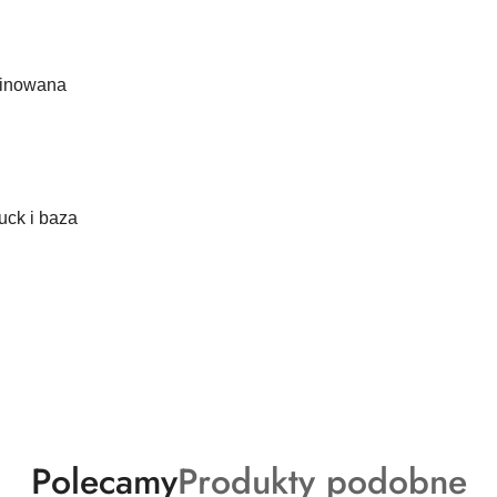
minowana
uck i baza
Produkty
Produkty
Polecamy
Produkty podobne