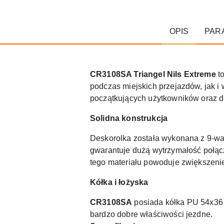
OPIS
PAR
CR3108SA Triangel Nils Extreme
to
podczas miejskich przejazdów, jak i
początkujących użytkowników oraz d
Solidna konstrukcja
Deskorolka została wykonana z 9-war
gwarantuje dużą wytrzymałość połącz
tego materiału powoduje zwiększeni
Kółka i łożyska
CR3108SA
posiada kółka PU 54x36 
bardzo dobre właściwości jezdne.