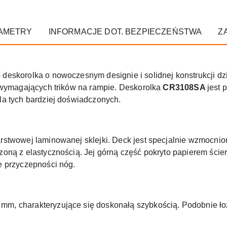
AMETRY
INFORMACJE DOT. BEZPIECZEŃSTWA
Z
 deskorolka o nowoczesnym designie i solidnej konstrukcji dz
 wymagających trików na rampie. Deskorolka
CR3108SA
jest 
la tych bardziej doświadczonych.
stwowej laminowanej sklejki. Deck jest specjalnie wzmocnion
oną z elastycznością. Jej górną część pokryto papierem ście
e przyczepności nóg.
mm, charakteryzujące się doskonałą szybkością. Podobnie ło