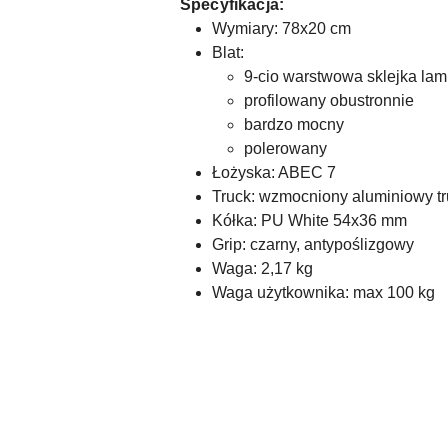
Specyfikacja:
Wymiary: 78x20 cm
Blat:
9-cio warstwowa sklejka la
profilowany obustronnie
bardzo mocny
polerowany
Łożyska: ABEC 7
Truck: wzmocniony aluminiowy tr
Kółka: PU White 54x36 mm
Grip: czarny, antypoślizgowy
Waga: 2,17 kg
Waga użytkownika: max 100 kg
Pomiń karuzelę produktów