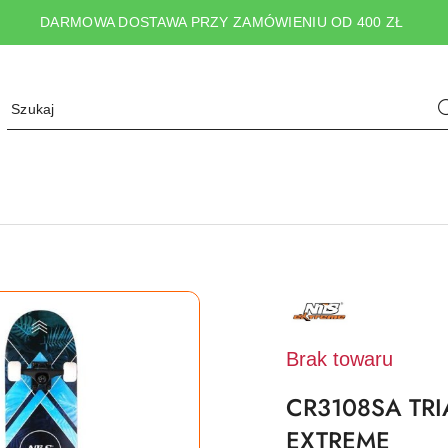
DARMOWA DOSTAWA PRZY ZAMÓWIENIU OD 400 ZŁ
NAZWA
PRODUCENTA:
NILS
EXTREME
Brak towaru
CR3108SA TR
EXTREME