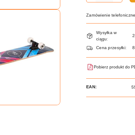
Zamówienie telefoniczn
Dostępność
Wysyłka w
i
2
ciągu:
dostawa
Cena przesyłki:
8
Pobierz produkt do 
EAN:
5