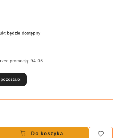
kt będzie dostępny
przed promocją:
94.05
 pozostało:
Do koszyka