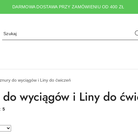
DARMOWA DOSTAWA PRZY ZAMÓWIENIU OD 400 ZŁ
znury do wyciągów i Liny do ćwiczeń
 do wyciągów i Liny do ćw
w:
5