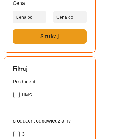
Cena
Szukaj
Filtruj
Producent
Producent:
HMS
producent odpowiedzialny
producent
3