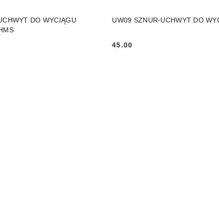
DO KOSZYKA
DO KOSZYKA
UCHWYT DO WYCIĄGU
UW09 SZNUR-UCHWYT DO WY
HMS
45.00
Cena: