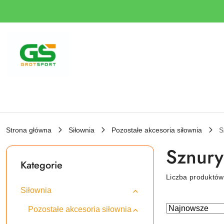
Przejdź do treści głównej
Przejdź do wyszukiwarki
Przejdź do moje konto
Przejdź do menu głównego
Przejdź do stopki
Strona główna
Siłownia
Pozostałe akcesoria siłownia
S
Sznury
Kategorie
Liczba produktó
Siłownia
Zastosowano
Sortuj
Pozostałe akcesoria siłownia
według
sortowanie: