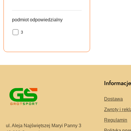
odpowiedzialny:
podmiot odpowiedzialny
podmiot
3
odpowiedzialny:
Informacj
Dostawa
Zwroty i rek
Regulamin
ul. Aleja Najświętszej Maryi Panny 3
Polityka pry