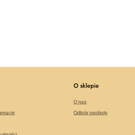
e
O sklepie
O nas
lamacje
Odbiór osobisty
watności