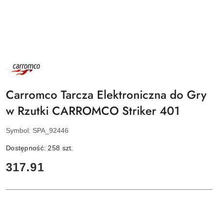
NAZWA
PRODUCENTA:
CARROMCO
Carromco Tarcza Elektroniczna do Gry
w Rzutki CARROMCO Striker 401
Symbol:
SPA_92446
Dostępność:
258
szt.
cena:
317.91