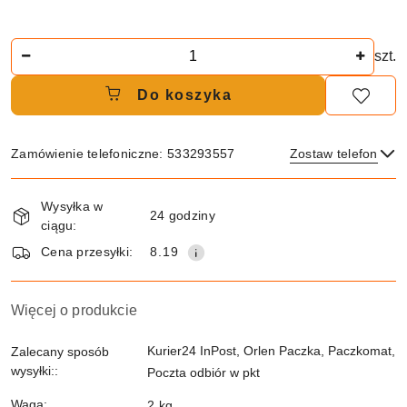
Ilość
szt.
Do koszyka
Zamówienie telefoniczne: 533293557
Zostaw telefon
Dostępność
Wysyłka w
i
24 godziny
ciągu:
dostawa
Wyślij
Cena przesyłki:
8.19
Więcej o produkcie
Kurier24 InPost, Orlen Paczka, Paczkomat,
Zalecany sposób
wysyłki::
Poczta odbiór w pkt
Waga:
2 kg