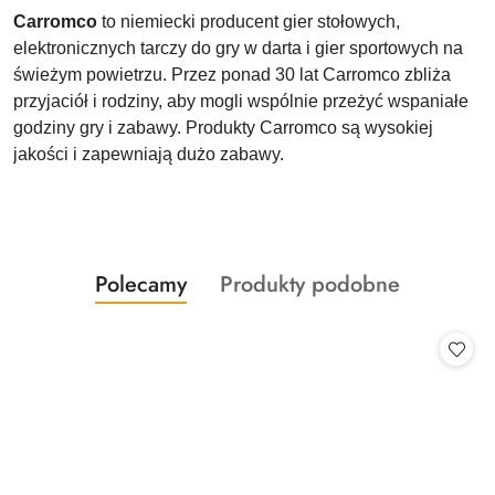
Carromco
to niemiecki producent gier stołowych,
elektronicznych tarczy do gry w darta i gier sportowych na
świeżym powietrzu. Przez ponad 30 lat Carromco zbliża
przyjaciół i rodziny, aby mogli wspólnie przeżyć wspaniałe
godziny gry i zabawy. Produkty Carromco są wysokiej
jakości i zapewniają dużo zabawy.
Produkty
Produkty
Polecamy
Produkty podobne
Pomiń karuzelę produktów
o
o
statusie:
statusie: