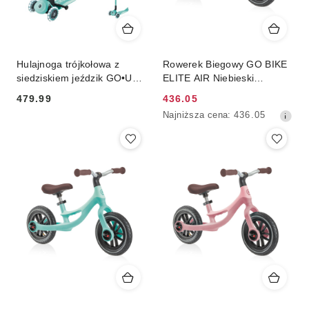
Hulajnoga trójkołowa z
Rowerek Biegowy GO BIKE
siedziskiem jeździk GO•UP
ELITE AIR Niebieski
DELUXE LIGHTS (646-706-
Globber
479.99
436.05
2)
Cena:
Cena
Najniższa
Najniższa cena:
436.05
promocyjna:
cena
z
30
dni
przed
obniżką