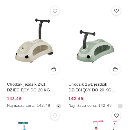
Chodzik jeździk 2w1
Chodzik 2w1 jeździk
DZIECIĘCY DO 20 KG
DZIECIĘCY DO 20 KG
GLOBBER
GLOBBER
142.49
142.49
Cena
Cena
Najniższa
Najniższa
Najniższa cena:
142.49
Najniższa cena:
142.49
promocyjna:
promocyjna:
cena
cena
z
z
30
30
dni
dni