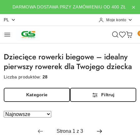
Przejdź do treści głównej
Przejdź do wyszukiwarki
Przejdź do moje konto
Przejdź do menu głównego
Przejdź do stopki
DARMOWA DOSTAWA PRZY ZAMÓWIENIU OD 400 ZŁ
PL
Moje konto
Dziecięce rowerki biegowe – idealny
pierwszy rowerek dla Twojego dziecka
Liczba produktów:
28
Kategorie
Filtruj
Zastosowano
Sortuj
według
sortowanie:
Najnowsze.