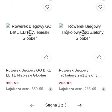
promocyjna:
promocyjna:
cena
cena
z
z
30
30
dni
dni
przed
przed
obniżką
obniżką
Rowerek Biegowy GO BIKE
Rowerek Biegowy
ELITE Niebieski Globber
Trójkołowy 2w1 Zielony
Globber
350.55
265.05
Cena
Cena
Najniższa
Najniższa
Najniższa cena:
350.55
Najniższa cena:
265.05
promocyjna:
promocyjna:
cena
cena
z
z
30
30
dni
dni
przed
przed