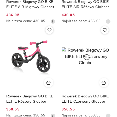
Rowerek Biegowy GO BIKE
Rowerek Biegowy GO BIKE
ELITE AIR Miętowy Globber
ELITE AIR Różowy Globber
436.05
436.05
Cena
Cena
Najniższa
Najniższa
Najniższa cena:
436.05
Najniższa cena:
436.05
promocyjna:
promocyjna:
cena
cena
z
z
30
30
dni
dni
przed
przed
obniżką
obniżką
Rowerek Biegowy GO BIKE
Rowerek Biegowy GO BIKE
ELITE Różowy Globber
ELITE Czerwony Globber
350.55
350.55
Cena
Cena
Najniższa
Najniższa
Najniższa cena:
350.55
Najniższa cena:
350.55