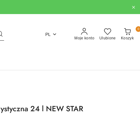
0
PL
Moje konto
Ulubione
Koszyk
rystyczna 24 l NEW STAR