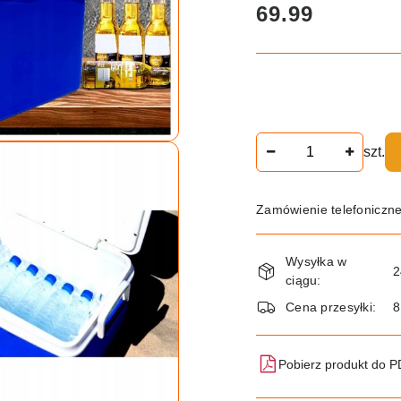
cena:
69.99
Ilość
szt.
Zamówienie telefoniczn
Dostępność
Wysyłka w
i
2
ciągu:
dostawa
Cena przesyłki:
8
Pobierz produkt do 