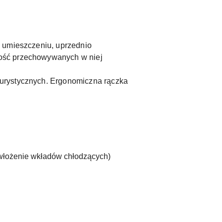
o umieszczeniu, uprzednio
żość przechowywanych w niej
turystycznych. Ergonomiczna rączka
 włożenie wkładów chłodzących)