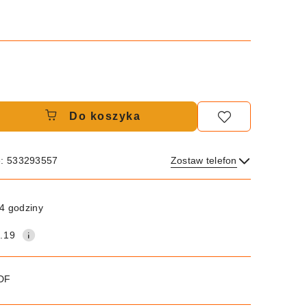
Do koszyka
e: 533293557
Zostaw telefon
Wyślij
4 godziny
.19
PDF