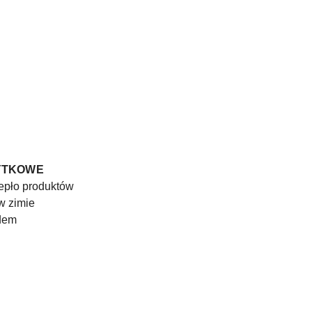
YTKOWE
iepło produktów
w zimie
dem