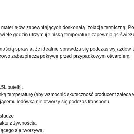
 materiałów zapewniających doskonałą izolację termiczną. P
wiele godzin utrzymuje niską temperaturę zapewniając świe
ością sprawia, że idealnie sprawdza się podczas wyjazdów 
atkowo zabezpiecza pokrywę przed przypadkowym otwarciem.
L butelki.
iską temperaturę (aby wzmocnić skuteczność producent zaleca
ującemu lodówka nie otworzy się podczas transportu.
bsłudze
aktu z żywnością.
ącego się tworzywa.