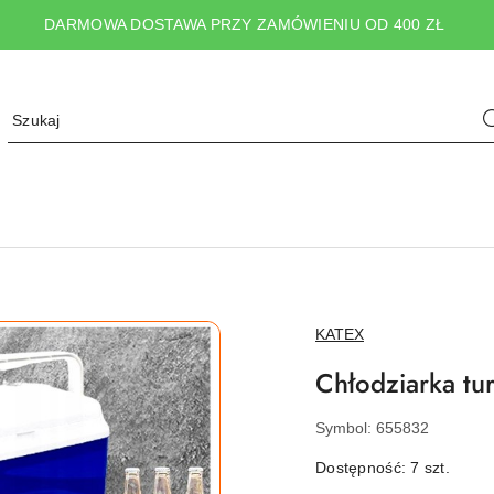
DARMOWA DOSTAWA PRZY ZAMÓWIENIU OD 400 ZŁ
NAZWA
KATEX
PRODUCENTA:
Chłodziarka tu
Symbol:
655832
Dostępność:
7
szt.