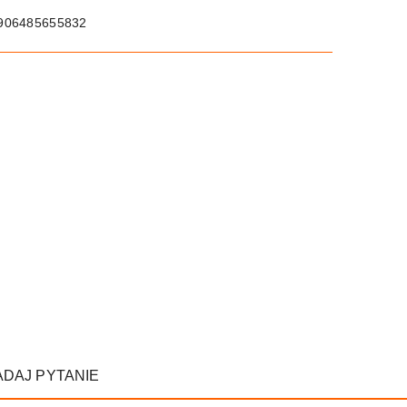
906485655832
ADAJ PYTANIE