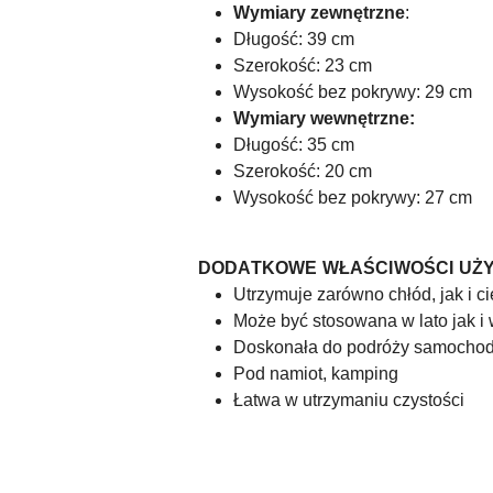
Wymiary zewnętrzne
:
Długość: 39 cm
Szerokość: 23 cm
Wysokość bez pokrywy: 29 cm
Wymiary wewnętrzne:
Długość: 35 cm
Szerokość: 20 cm
Wysokość bez pokrywy: 27 cm
DODATKOWE WŁAŚCIWOŚCI UŻ
Utrzymuje zarówno chłód, jak i c
Może być stosowana w lato jak i 
Doskonała do podróży samocho
Pod namiot, kamping
Łatwa w utrzymaniu czystości