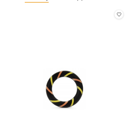
Pomiń karuzelę produktów
o
o
statusie:
statusie: