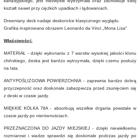
kanadyjskiego, jest niezwykle wytrzymała oraz zachowuje swój
kształt nawet przy ciężkich upadkach i lądowaniach.
Drewniany deck nadaje deskorolce klasycznego wyglądu.
Grafika inspirowana obrazem Leonardo da Vinci „Mona Lisa"
Właściwości:
MATERIAŁ - dzięki wykonaniu z 7 warstw wysokiej jakości klonu
chińskiego, deska jest bardzo wytrzymała, dzięki czemu posłuży
na lata.
ANTYPOŚLIZGOWA POWIERZCHNIA - zapewnia bardzo dobrą
przyczepność oraz doskonale zabezpiecza przed zsunięciem się
z deski w czasie jazdy.
MIĘKKIE KÓŁKA 78A - absorbują wszelkie drgania powstałe w
czasie jazdy po nierównościach.
PRZEZNACZONA DO JAZDY MIEJSKIEJ - dzięki niewielkiemu
rozmiarowi i wadze sprawdzi się doskonale podczas jazdy po