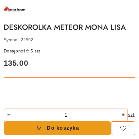
NAZWA
PRODUCENTA:
METEOR
DESKOROLKA METEOR MONA LISA
Symbol:
22592
Dostępność:
5
szt.
cena:
135.00
Ilość
szt.
Do koszyka