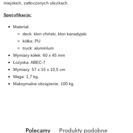
miejskich, zatłoczonych uliczkach.
Specyfikacja:
Materiał:
deck: klon chiński, klon kanadyjski
kółka: PU
truck: aluminIum
Wymiary kółek: 60 x 45 mm
Łożyska: ABEC-7
Wymiary: 57 x 15 x 10,5 cm
Waga: 1,7 kg.
Maksymalne obciążenie: 100 kg.
Produkty
Produkty
Polecamy
Produkty podobne