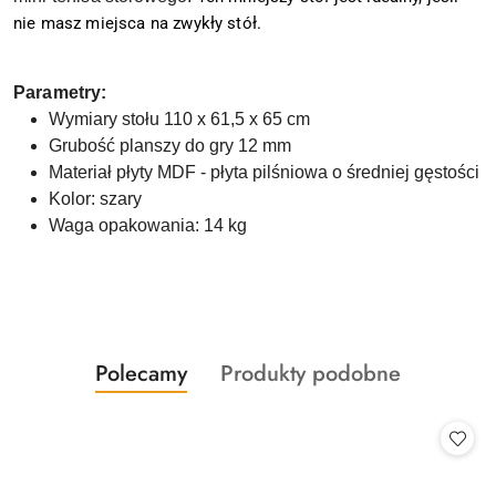
nie masz miejsca na zwykły stół.
Parametry:
Wymiary stołu 110 x 61,5 x 65 cm
Grubość planszy do gry 12 mm
Materiał płyty MDF - płyta pilśniowa o średniej gęstości
Kolor: szary
Waga opakowania: 14 kg
Produkty
Produkty
Polecamy
Produkty podobne
Pomiń karuzelę produktów
o
o
statusie:
statusie: