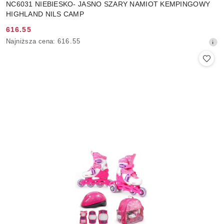
NC6031 NIEBIESKO- JASNO SZARY NAMIOT KEMPINGOWY
HIGHLAND NILS CAMP
616.55
Cena
Najniższa
Najniższa cena:
616.55
promocyjna:
cena
z
30
dni
przed
obniżką