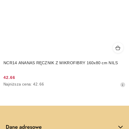
NCR14 ANANAS RĘCZNIK Z MIKROFIBRY 160x80 cm NILS
42.66
Cena
Najniższa
Najniższa cena:
42.66
promocyjna:
cena
z
30
dni
przed
obniżką
Dane adresowe