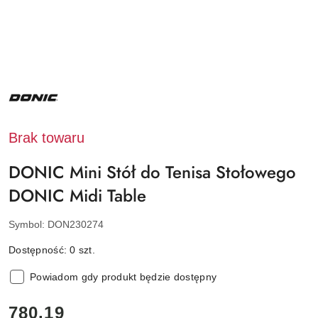
NAZWA
PRODUCENTA:
DONIC
Brak towaru
DONIC Mini Stół do Tenisa Stołowego
DONIC Midi Table
Symbol:
DON230274
Dostępność:
0
szt.
Powiadom gdy produkt będzie dostępny
cena:
780.19