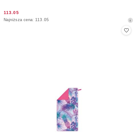
113.05
Cena
Najniższa
Najniższa cena:
113.05
promocyjna:
cena
z
30
dni
przed
obniżką