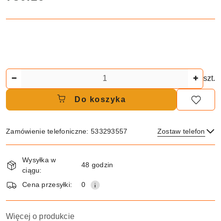
Ilość
szt.
Do koszyka
Zamówienie telefoniczne: 533293557
Zostaw telefon
Dostępność
Wysyłka w
i
48 godzin
ciągu:
dostawa
Wyślij
Cena przesyłki:
0
Więcej o produkcie