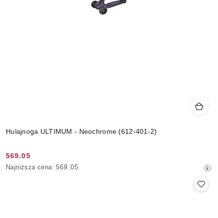
Hulajnoga ULTIMUM - Neochrome (612-401-2)
569.05
Cena
Najniższa
Najniższa cena:
569.05
promocyjna:
cena
z
30
dni
przed