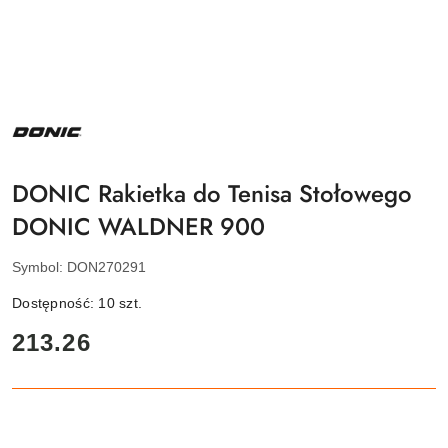
NAZWA
PRODUCENTA:
DONIC
DONIC Rakietka do Tenisa Stołowego
DONIC WALDNER 900
Symbol:
DON270291
Dostępność:
10
szt.
cena:
213.26