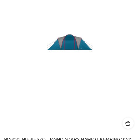
NC6031 NIEBIESKO- JASNO SZARY NAMIOT KEMPINGOWY