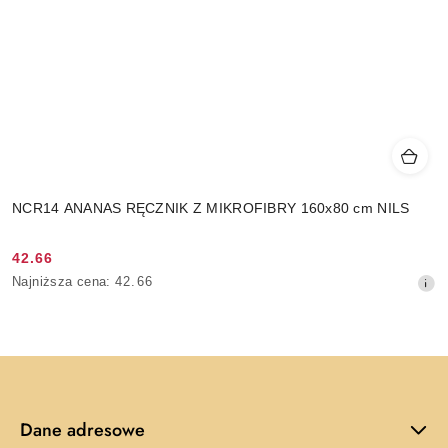
NCR14 ANANAS RĘCZNIK Z MIKROFIBRY 160x80 cm NILS
42.66
Cena
Najniższa
Najniższa cena:
42.66
promocyjna:
cena
z
30
dni
przed
obniżką
Dane adresowe