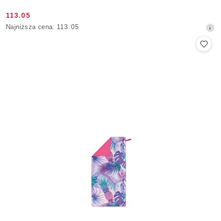
113.05
Cena
Najniższa
Najniższa cena:
113.05
promocyjna:
cena
z
30
dni
przed
obniżką