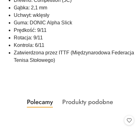
Drewno: Competition (5C)
Gąbka: 2,1 mm
Uchwyt: wklęsły
Guma: DONIC Alpha Slick
Prędkość: 9/11
Rotacja: 9/11
Kontrola: 6/11
Zatwierdzona przez ITTF (Międzynarodowa Federacja
Tenisa Stołowego)
Produkty
Produkty
Polecamy
Produkty podobne
Pomiń karuzelę produktów
o
o
statusie:
statusie: