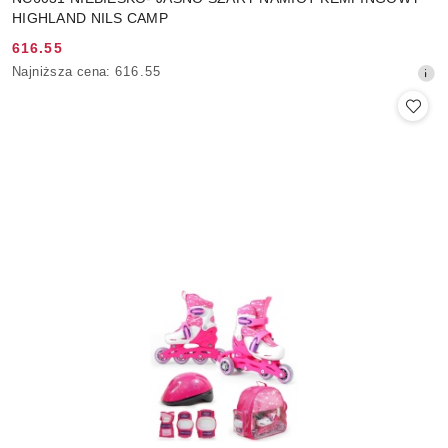
HIGHLAND NILS CAMP
616.55
Cena
Najniższa
Najniższa cena:
616.55
promocyjna:
cena
z
30
dni
przed
obniżką