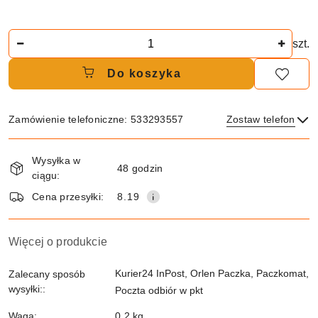
Ilość
szt.
Do koszyka
Zamówienie telefoniczne: 533293557
Zostaw telefon
Dostępność
Wysyłka w
i
48 godzin
ciągu:
dostawa
Wyślij
Cena przesyłki:
8.19
Więcej o produkcie
Kurier24 InPost, Orlen Paczka, Paczkomat,
Zalecany sposób
wysyłki::
Poczta odbiór w pkt
Waga:
0.2 kg