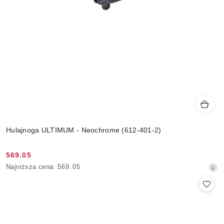
Hulajnoga ULTIMUM - Neochrome (612-401-2)
569.05
Cena
Najniższa
Najniższa cena:
569.05
promocyjna:
cena
z
30
dni
przed
obniżką