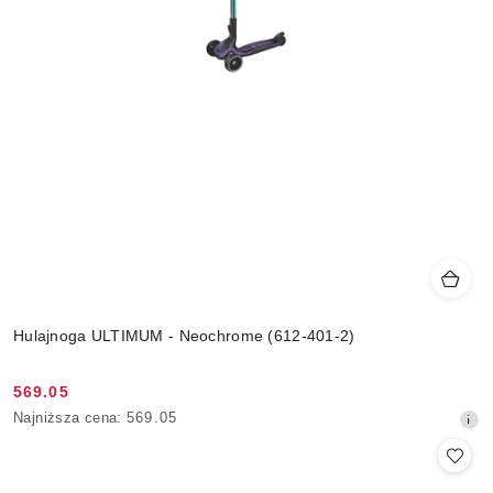
Hulajnoga ULTIMUM - Neochrome (612-401-2)
569.05
Cena
Najniższa
Najniższa cena:
569.05
promocyjna:
cena
z
30