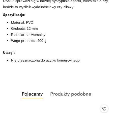
DSS12 sprawdzi się w każdej dyscyplinie sportu, niezależnie czy
będzie to wysiłek wydolnościowy czy siłowy.
Specyfikacja:
Materiał: PVC
Grubość: 12 mm
Rozmiar: uniwersalny
Waga produktu: 400 g
Uwagi:
Nie przeznaczona do użytku komercyjnego
Produkty
Produkty
Polecamy
Produkty podobne
Pomiń karuzelę produktów
o
o
statusie:
statusie: