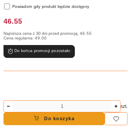
Powiadom gdy produkt będzie dostępny
Cena:
46.55
Najniższa cena z 30 dni przed promocją:
46.55
Cena regularna:
49.00
Do końca promocji pozostało:
Ilość
szt.
Do koszyka