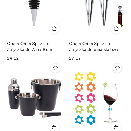
Grupa Orion Sp. z o.o.
Grupa Orion Sp. z o.o.
Zatyczka do Wina 9 cm
Zatyczka do wina stalowa 9
ORION LUXY Ze Stali
cm 2 szt.
14.12
17.17
Nierdzewnej Korek do
Cena:
Cena:
Butelek