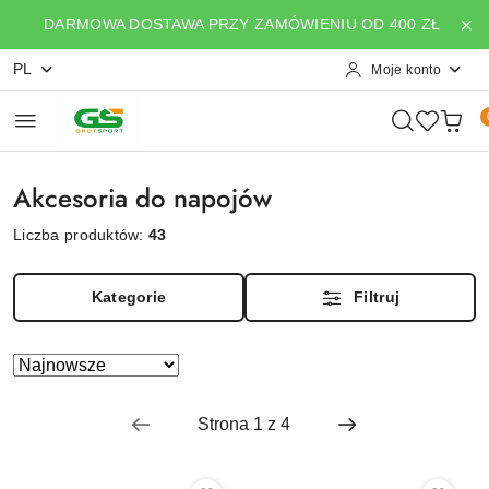
Przejdź do treści głównej
Przejdź do wyszukiwarki
Przejdź do moje konto
Przejdź do menu głównego
Przejdź do stopki
DARMOWA DOSTAWA PRZY ZAMÓWIENIU OD 400 ZŁ
PL
Moje konto
Akcesoria do napojów
Liczba produktów:
43
Kategorie
Filtruj
Zastosowano
Sortuj
według
sortowanie:
Najnowsze.