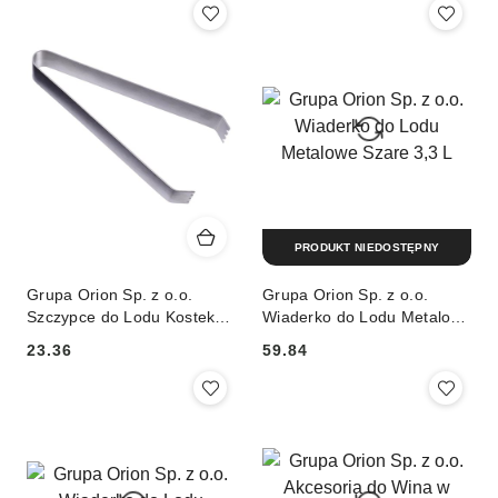
PRODUKT NIEDOSTĘPNY
Grupa Orion Sp. z o.o.
Grupa Orion Sp. z o.o.
Szczypce do Lodu Kostek
Wiaderko do Lodu Metalowe
Cukru Ze Stali Nierdzewnej
Szare 3,3 L
23.36
59.84
Eleganckie 15 cm EH
Cena:
Cena: