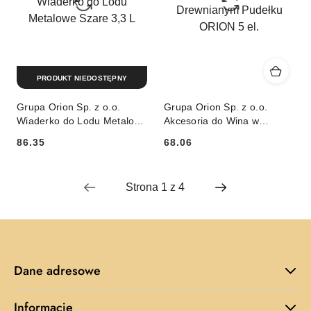
PRODUKT NIEDOSTĘPNY
Grupa Orion Sp. z o.o.
Grupa Orion Sp. z o.o.
Wiaderko do Lodu Metalowe
Akcesoria do Wina w
Szare 3,3 L
Drewnianym Pudełku
86.35
68.06
ORION 5 el.
Cena:
Cena:
Dane adresowe
Informacje