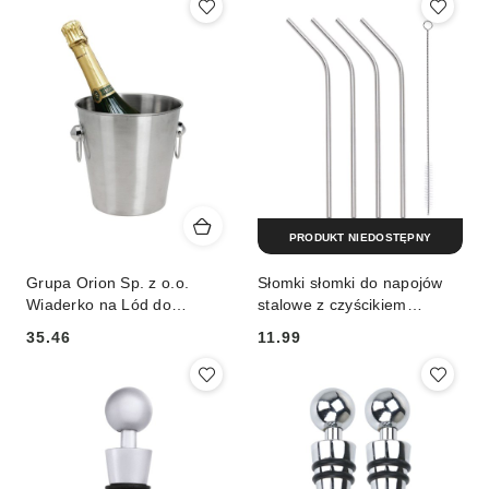
PRODUKT NIEDOSTĘPNY
Grupa Orion Sp. z o.o.
Słomki słomki do napojów
Wiaderko na Lód do
stalowe z czyścikiem
Schładzania Napojów
wielorazowe rurki metalowe
35.46
11.99
Stalowe EXCELLENT
ACER 21 cm
Cena:
Cena:
HOUSEWARE 4,6 l