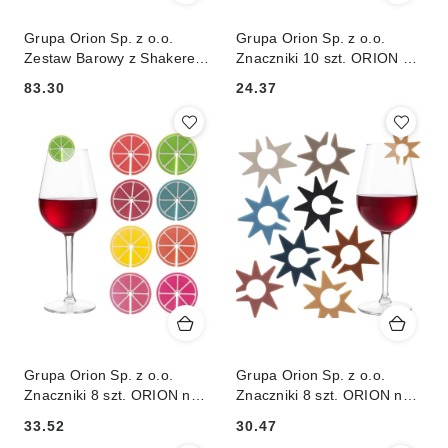
Grupa Orion Sp. z o.o.
Grupa Orion Sp. z o.o.
Zestaw Barowy z Shakerem
Znaczniki 10 szt. ORION na
Stalowy Czarny Solidny
Szklanki Kieliszki Kwiaty
83.30
24.37
EXCELLENT HOUSEWARE
Kolorowe
Cena:
Cena:
4 el.
Grupa Orion Sp. z o.o.
Grupa Orion Sp. z o.o.
Znaczniki 8 szt. ORION na
Znaczniki 8 szt. ORION na
Szklanki Kieliszki Silikonowe
Szklanki Kieliszki Silikonowe
33.52
30.47
Cytrusy
Gwiazdki
Cena:
Cena: